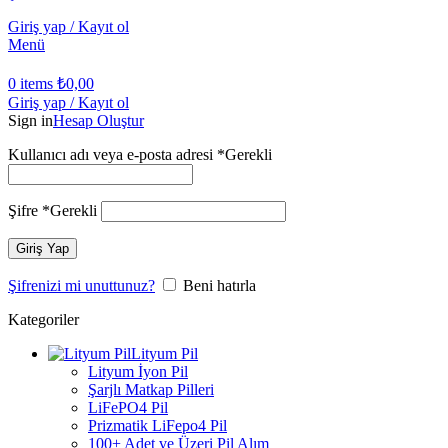
Giriş yap / Kayıt ol
Menü
0
items
₺
0,00
Giriş yap / Kayıt ol
Sign in
Hesap Oluştur
Kullanıcı adı veya e-posta adresi
*
Gerekli
Şifre
*
Gerekli
Giriş Yap
Şifrenizi mi unuttunuz?
Beni hatırla
Kategoriler
Lityum Pil
Lityum İyon Pil
Şarjlı Matkap Pilleri
LiFePO4 Pil
Prizmatik LiFepo4 Pil
100+ Adet ve Üzeri Pil Alım