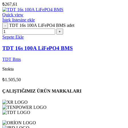
₺
267,61
Quick view
İstek listesine ekle
TDT 16s 100A LiFePO4 BMS adet
Sepete Ekle
TDT 16s 100A LiFePO4 BMS
TDT Bms
Stokta
₺
1.505,50
ÇALIŞTIĞIMIZ ÜRÜN MARKALARI