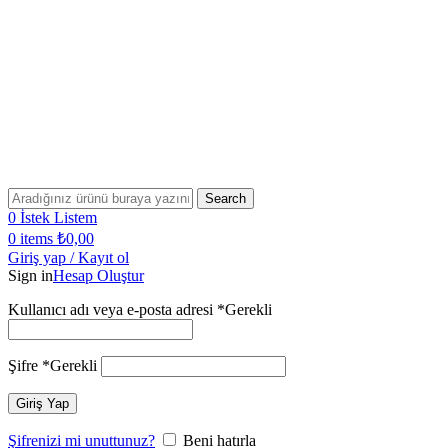
Bugün Sipariş Ver, YARIN KARGO'DA!
2500 TL VE ÜZERİ SİPARİŞLERİNİZDE KARGO
ÜCRETSİZ!
2500 TL VE ÜZERİ ÜCRETSİZ KARGO!
Bugün Sipariş Ver, YARIN KARGO'DA!
Search
0
İstek Listem
0
items
₺
0,00
Giriş yap / Kayıt ol
Sign in
Hesap Oluştur
Kullanıcı adı veya e-posta adresi
*
Gerekli
Şifre
*
Gerekli
Giriş Yap
Şifrenizi mi unuttunuz?
Beni hatırla