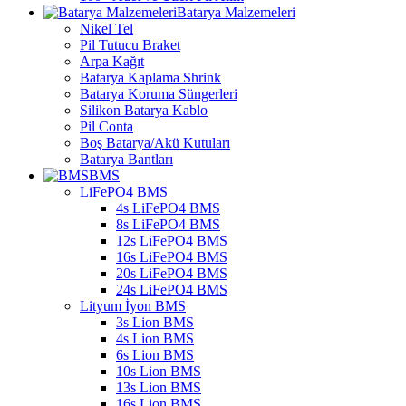
Batarya Malzemeleri
Nikel Tel
Pil Tutucu Braket
Arpa Kağıt
Batarya Kaplama Shrink
Batarya Koruma Süngerleri
Silikon Batarya Kablo
Pil Conta
Boş Batarya/Akü Kutuları
Batarya Bantları
BMS
LiFePO4 BMS
4s LiFePO4 BMS
8s LiFePO4 BMS
12s LiFePO4 BMS
16s LiFePO4 BMS
20s LiFePO4 BMS
24s LiFePO4 BMS
Lityum İyon BMS
3s Lion BMS
4s Lion BMS
6s Lion BMS
10s Lion BMS
13s Lion BMS
16s Lion BMS