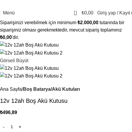
2500 TL VE ÜZERİ ÜCRETSİZ KARGO!
Bugün Sipariş Ver, YARIN KARGO'DA!
0
Menü
₺
0,00
Giriş yap / Kayıt 
Siparişinizi verebilmek için minimum
₺
2.000,00
tutarında bir
siparişiniz olması gerekmektedir, mevcut sipariş toplamınız
₺
0,00
'dir.
Görseli Büyüt
Ana Sayfa
Boş Batarya/Akü Kutuları
12v 12ah Boş Akü Kutusu
₺
496,89