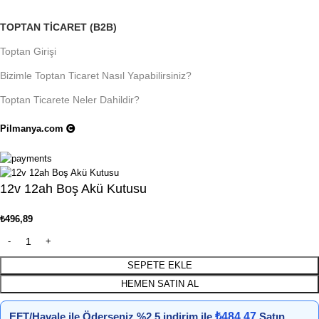
TOPTAN TICARET (B2B)
Toptan Girişi
Bizimle Toptan Ticaret Nasıl Yapabilirsiniz?
Toptan Ticarete Neler Dahildir?
Pilmanya.com
Telif hakkı © 2025. Tüm hakları saklıdır.
12v 12ah Boş Akü Kutusu
₺
496,89
SEPETE EKLE
HEMEN SATIN AL
EFT/Havale ile Öderseniz %2.5 indirim ile
₺
484,47
Satın