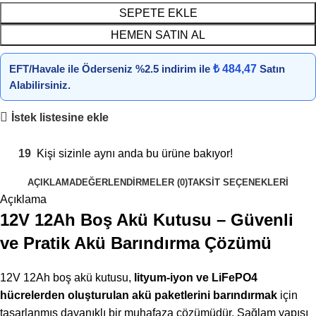
SEPETE EKLE
HEMEN SATIN AL
EFT/Havale ile Öderseniz %2.5 indirim ile
₺ 484,47
Satın
Alabilirsiniz.
İstek listesine ekle
19
Kişi sizinle aynı anda bu ürüne bakıyor!
AÇIKLAMA
DEĞERLENDIRMELER (0)
TAKSIT SEÇENEKLERI
Açıklama
12V 12Ah Boş Akü Kutusu – Güvenli
ve Pratik Akü Barındırma Çözümü
12V 12Ah boş akü kutusu,
lityum-iyon ve LiFePO4
hücrelerden oluşturulan akü paketlerini barındırmak
için
tasarlanmış dayanıklı bir muhafaza çözümüdür. Sağlam yapısı