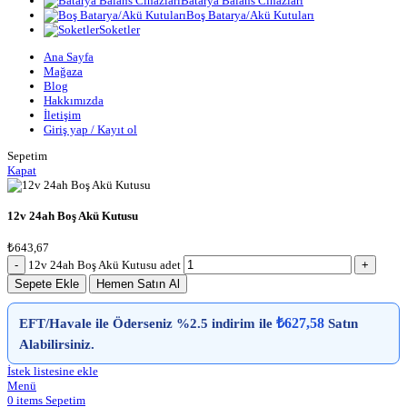
Batarya Balans Cihazları
Boş Batarya/Akü Kutuları
Soketler
Ana Sayfa
Mağaza
Blog
Hakkımızda
İletişim
Giriş yap / Kayıt ol
Sepetim
Kapat
12v 24ah Boş Akü Kutusu
₺
643,67
12v 24ah Boş Akü Kutusu adet
Sepete Ekle
Hemen Satın Al
₺
627,58
EFT/Havale ile Öderseniz %2.5 indirim ile
Satın
Alabilirsiniz.
İstek listesine ekle
Menü
0
items
Sepetim