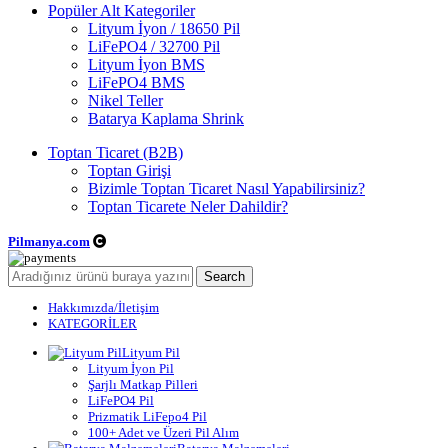
Popüler Alt Kategoriler
Lityum İyon / 18650 Pil
LiFePO4 / 32700 Pil
Lityum İyon BMS
LiFePO4 BMS
Nikel Teller
Batarya Kaplama Shrink
Toptan Ticaret (B2B)
Toptan Girişi
Bizimle Toptan Ticaret Nasıl Yapabilirsiniz?
Toptan Ticarete Neler Dahildir?
Pilmanya.com
Telif hakkı © 2025. Tüm hakları saklıdır.
Search
Hakkımızda/İletişim
KATEGORİLER
Lityum Pil
Lityum İyon Pil
Şarjlı Matkap Pilleri
LiFePO4 Pil
Prizmatik LiFepo4 Pil
100+ Adet ve Üzeri Pil Alım