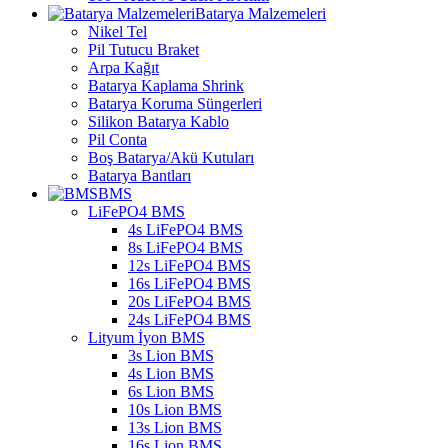
Batarya Malzemeleri
Nikel Tel
Pil Tutucu Braket
Arpa Kağıt
Batarya Kaplama Shrink
Batarya Koruma Süngerleri
Silikon Batarya Kablo
Pil Conta
Boş Batarya/Akü Kutuları
Batarya Bantları
BMS
LiFePO4 BMS
4s LiFePO4 BMS
8s LiFePO4 BMS
12s LiFePO4 BMS
16s LiFePO4 BMS
20s LiFePO4 BMS
24s LiFePO4 BMS
Lityum İyon BMS
3s Lion BMS
4s Lion BMS
6s Lion BMS
10s Lion BMS
13s Lion BMS
16s Lion BMS