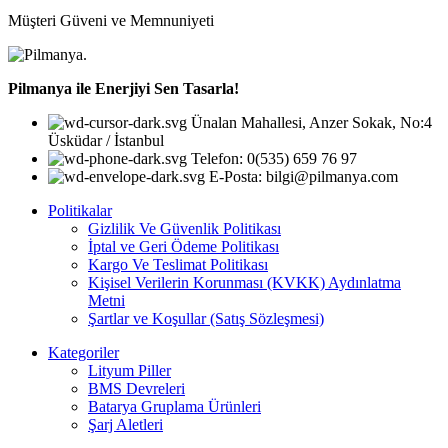
Müşteri Güveni ve Memnuniyeti
Pilmanya ile Enerjiyi Sen Tasarla!
Ünalan Mahallesi, Anzer Sokak, No:4
Üsküdar / İstanbul
Telefon: 0(535) 659 76 97
E-Posta: bilgi@pilmanya.com
Politikalar
Gizlilik Ve Güvenlik Politikası
İptal ve Geri Ödeme Politikası
Kargo Ve Teslimat Politikası
Kişisel Verilerin Korunması (KVKK) Aydınlatma
Metni
Şartlar ve Koşullar (Satış Sözleşmesi)
Kategoriler
Lityum Piller
BMS Devreleri
Batarya Gruplama Ürünleri
Şarj Aletleri