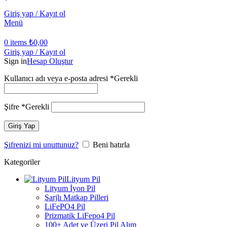
Giriş yap / Kayıt ol
Menü
0
items
₺
0,00
Giriş yap / Kayıt ol
Sign in
Hesap Oluştur
Kullanıcı adı veya e-posta adresi
*
Gerekli
Şifre
*
Gerekli
Giriş Yap
Şifrenizi mi unuttunuz?
Beni hatırla
Kategoriler
Lityum Pil
Lityum İyon Pil
Şarjlı Matkap Pilleri
LiFePO4 Pil
Prizmatik LiFepo4 Pil
100+ Adet ve Üzeri Pil Alım