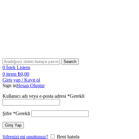
Bugün Sipariş Ver, YARIN KARGO'DA!
2500 TL VE ÜZERİ SİPARİŞLERİNİZDE KARGO
ÜCRETSİZ!
2500 TL VE ÜZERİ ÜCRETSİZ KARGO!
Bugün Sipariş Ver, YARIN KARGO'DA!
Search
0
İstek Listem
0
items
₺
0,00
Giriş yap / Kayıt ol
Sign in
Hesap Oluştur
Kullanıcı adı veya e-posta adresi
*
Gerekli
Şifre
*
Gerekli
Giriş Yap
Şifrenizi mi unuttunuz?
Beni hatırla