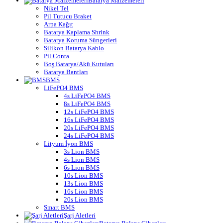
Batarya Malzemeleri
Nikel Tel
Pil Tutucu Braket
Arpa Kağıt
Batarya Kaplama Shrink
Batarya Koruma Süngerleri
Silikon Batarya Kablo
Pil Conta
Boş Batarya/Akü Kutuları
Batarya Bantları
BMS
LiFePO4 BMS
4s LiFePO4 BMS
8s LiFePO4 BMS
12s LiFePO4 BMS
16s LiFePO4 BMS
20s LiFePO4 BMS
24s LiFePO4 BMS
Lityum İyon BMS
3s Lion BMS
4s Lion BMS
6s Lion BMS
10s Lion BMS
13s Lion BMS
16s Lion BMS
20s Lion BMS
Smart BMS
Şarj Aletleri