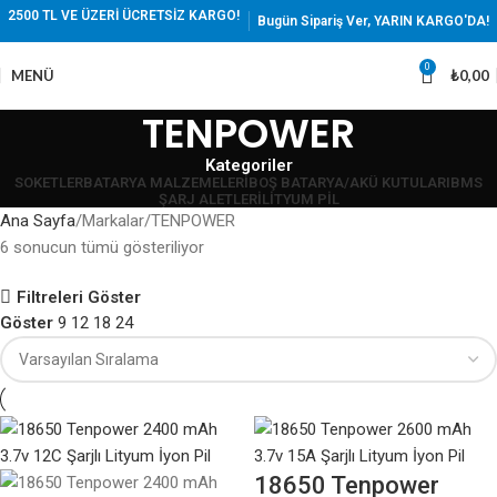
2500 TL VE ÜZERİ ÜCRETSİZ KARGO!
Bugün Sipariş Ver, YARIN KARGO'DA!
0
MENÜ
₺
0,00
TENPOWER
Kategoriler
SOKETLER
BATARYA MALZEMELERI
BOŞ BATARYA/AKÜ KUTULARI
BMS
ŞARJ ALETLERI
LITYUM PIL
Ana Sayfa
Markalar
TENPOWER
6 sonucun tümü gösteriliyor
Filtreleri Göster
Göster
9
12
18
24
18650 Tenpower