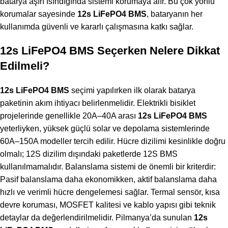
batarya aşırı ısındığında sistemi korumaya alır. Bu çok yönlü
korumalar sayesinde
12s LiFePO4 BMS
, bataryanın her
kullanımda güvenli ve kararlı çalışmasına katkı sağlar.
12s LiFePO4 BMS Seçerken Nelere Dikkat
Edilmeli?
12s LiFePO4 BMS
seçimi yapılırken ilk olarak batarya
paketinin akım ihtiyacı belirlenmelidir. Elektrikli bisiklet
projelerinde genellikle 20A–40A arası
12s LiFePO4 BMS
yeterliyken, yüksek güçlü solar ve depolama sistemlerinde
60A–150A modeller tercih edilir. Hücre dizilimi kesinlikle doğru
olmalı; 12S dizilim dışındaki paketlerde 12S BMS
kullanılmamalıdır. Balanslama sistemi de önemli bir kriterdir:
Pasif balanslama daha ekonomikken, aktif balanslama daha
hızlı ve verimli hücre dengelemesi sağlar. Termal sensör, kısa
devre koruması, MOSFET kalitesi ve kablo yapısı gibi teknik
detaylar da değerlendirilmelidir. Pilmanya’da sunulan
12s