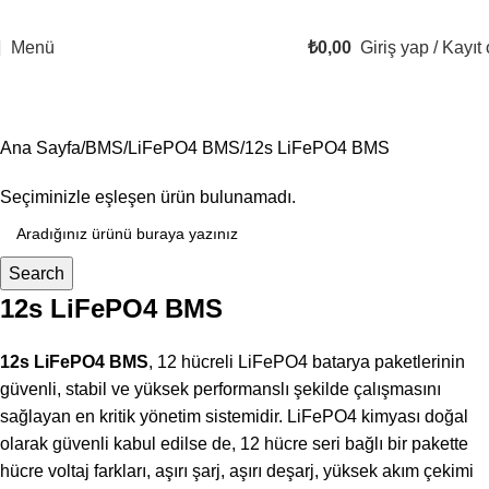
2500 TL VE ÜZERİ ÜCRETSİZ KARGO!
Bugün Sipariş Ver, YARIN KARGO'DA!
Menü
₺
0,00
Giriş yap / Kayıt 
12s LiFePO4 BMS
Ana Sayfa
BMS
LiFePO4 BMS
12s LiFePO4 BMS
Seçiminizle eşleşen ürün bulunamadı.
Search
12s LiFePO4 BMS
12s LiFePO4 BMS
, 12 hücreli LiFePO4 batarya paketlerinin
güvenli, stabil ve yüksek performanslı şekilde çalışmasını
sağlayan en kritik yönetim sistemidir. LiFePO4 kimyası doğal
olarak güvenli kabul edilse de, 12 hücre seri bağlı bir pakette
hücre voltaj farkları, aşırı şarj, aşırı deşarj, yüksek akım çekimi