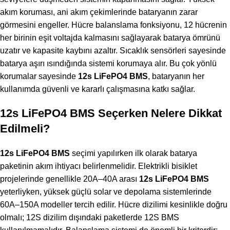
akım koruması, ani akım çekimlerinde bataryanın zarar
görmesini engeller. Hücre balanslama fonksiyonu, 12 hücrenin
her birinin eşit voltajda kalmasını sağlayarak batarya ömrünü
uzatır ve kapasite kaybını azaltır. Sıcaklık sensörleri sayesinde
batarya aşırı ısındığında sistemi korumaya alır. Bu çok yönlü
korumalar sayesinde
12s LiFePO4 BMS
, bataryanın her
kullanımda güvenli ve kararlı çalışmasına katkı sağlar.
12s LiFePO4 BMS Seçerken Nelere Dikkat
Edilmeli?
12s LiFePO4 BMS
seçimi yapılırken ilk olarak batarya
paketinin akım ihtiyacı belirlenmelidir. Elektrikli bisiklet
projelerinde genellikle 20A–40A arası
12s LiFePO4 BMS
yeterliyken, yüksek güçlü solar ve depolama sistemlerinde
60A–150A modeller tercih edilir. Hücre dizilimi kesinlikle doğru
olmalı; 12S dizilim dışındaki paketlerde 12S BMS