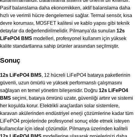
kullanılmamalıdır. Balanslama sistemi de önemli bir kriterdir:
Pasif balanslama daha ekonomikken, aktif balanslama daha
hızlı ve verimli hücre dengelemesi sağlar. Termal sensör, kısa
devre koruması, MOSFET kalitesi ve kablo yapısı gibi teknik
detaylar da değerlendirilmelidir. Pilmanya’da sunulan
12s
LiFePO4 BMS
modelleri, profesyonel kullanım için yüksek
kalite standartlarına sahip ürünler arasından seçilmiştir.
Sonuç
12s LiFePO4 BMS
, 12 hücreli LiFePO4 batarya paketlerinin
güvenli, uzun ömürlü ve yüksek performanslı çalışmasını
sağlayan en temel yönetim bileşenidir. Doğru
12s LiFePO4
BMS
seçimi, batarya ömrünü uzatır, güvenliği artırır ve sistemi
her koşulda korur. Elektrikli araçlardan solar sistemlere,
karavan akülerinden endüstriyel enerji çözümlerine kadar tüm
LiFePO4 projelerinde profesyonel sonuç elde etmek isteyen
kullanıcılar için ideal çözümdür. Pilmanya üzerinden kaliteli
12s LiFePO4 BMS
modellerine ulaşarak projelerinizi daha