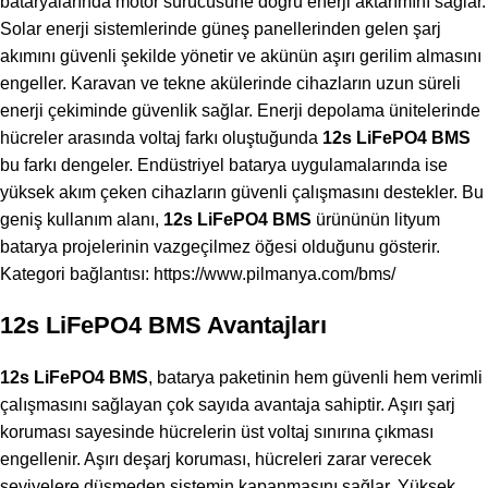
bataryalarında motor sürücüsüne doğru enerji aktarımını sağlar.
Solar enerji sistemlerinde güneş panellerinden gelen şarj
akımını güvenli şekilde yönetir ve akünün aşırı gerilim almasını
engeller. Karavan ve tekne akülerinde cihazların uzun süreli
enerji çekiminde güvenlik sağlar. Enerji depolama ünitelerinde
hücreler arasında voltaj farkı oluştuğunda
12s LiFePO4 BMS
bu farkı dengeler. Endüstriyel batarya uygulamalarında ise
yüksek akım çeken cihazların güvenli çalışmasını destekler. Bu
geniş kullanım alanı,
12s LiFePO4 BMS
ürününün lityum
batarya projelerinin vazgeçilmez öğesi olduğunu gösterir.
Kategori bağlantısı:
https://www.pilmanya.com/bms/
12s LiFePO4 BMS Avantajları
12s LiFePO4 BMS
, batarya paketinin hem güvenli hem verimli
çalışmasını sağlayan çok sayıda avantaja sahiptir. Aşırı şarj
koruması sayesinde hücrelerin üst voltaj sınırına çıkması
engellenir. Aşırı deşarj koruması, hücreleri zarar verecek
seviyelere düşmeden sistemin kapanmasını sağlar. Yüksek