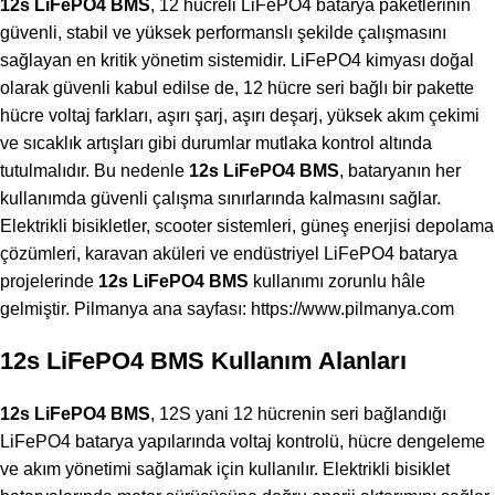
12s LiFePO4 BMS
, 12 hücreli LiFePO4 batarya paketlerinin
güvenli, stabil ve yüksek performanslı şekilde çalışmasını
sağlayan en kritik yönetim sistemidir. LiFePO4 kimyası doğal
olarak güvenli kabul edilse de, 12 hücre seri bağlı bir pakette
hücre voltaj farkları, aşırı şarj, aşırı deşarj, yüksek akım çekimi
ve sıcaklık artışları gibi durumlar mutlaka kontrol altında
tutulmalıdır. Bu nedenle
12s LiFePO4 BMS
, bataryanın her
kullanımda güvenli çalışma sınırlarında kalmasını sağlar.
Elektrikli bisikletler, scooter sistemleri, güneş enerjisi depolama
çözümleri, karavan aküleri ve endüstriyel LiFePO4 batarya
projelerinde
12s LiFePO4 BMS
kullanımı zorunlu hâle
gelmiştir. Pilmanya ana sayfası:
https://www.pilmanya.com
12s LiFePO4 BMS Kullanım Alanları
12s LiFePO4 BMS
, 12S yani 12 hücrenin seri bağlandığı
LiFePO4 batarya yapılarında voltaj kontrolü, hücre dengeleme
ve akım yönetimi sağlamak için kullanılır. Elektrikli bisiklet