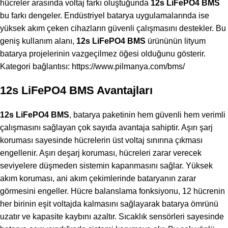
hücreler arasında voltaj farkı oluştuğunda
12s LiFePO4 BMS
bu farkı dengeler. Endüstriyel batarya uygulamalarında ise
yüksek akım çeken cihazların güvenli çalışmasını destekler. Bu
geniş kullanım alanı,
12s LiFePO4 BMS
ürününün lityum
batarya projelerinin vazgeçilmez öğesi olduğunu gösterir.
Kategori bağlantısı:
https://www.pilmanya.com/bms/
12s LiFePO4 BMS Avantajları
12s LiFePO4 BMS
, batarya paketinin hem güvenli hem verimli
çalışmasını sağlayan çok sayıda avantaja sahiptir. Aşırı şarj
koruması sayesinde hücrelerin üst voltaj sınırına çıkması
engellenir. Aşırı deşarj koruması, hücreleri zarar verecek
seviyelere düşmeden sistemin kapanmasını sağlar. Yüksek
akım koruması, ani akım çekimlerinde bataryanın zarar
görmesini engeller. Hücre balanslama fonksiyonu, 12 hücrenin
her birinin eşit voltajda kalmasını sağlayarak batarya ömrünü
uzatır ve kapasite kaybını azaltır. Sıcaklık sensörleri sayesinde