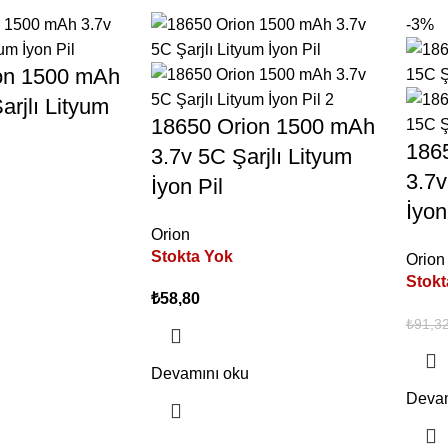
-3%
on 1500 mAh
arjlı Lityum
18650 Orion 1500 mAh
186
3.7v 5C Şarjlı Lityum
3.7v
İyon Pil
İyon
Orion
Stokta Yok
Orion
Stokt
₺
58,80
₺
91,3
Devamını oku
Devam