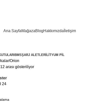
2500 TL VE ÜZERİ SİPARİŞLERİNİZDE KARGO ÜCRETSİZ!
Ana Sayfa
Mağaza
Blog
Hakkımızda
İletişim
KUTULARI
BMS
ŞARJ ALETLERI
LITYUM PIL
kalar
Orion
12 arası gösteriliyor
öster
8
24