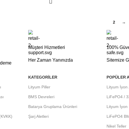
1
2
→
Müşteri Hizmetleri
100% Güve
Her Zaman Yanınızda
Sitemize Gi
 Ödeme
KATEGORILER
POPÜLER 
ı
Lityum Piller
Lityum İyon 
ası
BMS Devreleri
LiFePO4 / 3
Batarya Gruplama Ürünleri
Lityum İyo
 (KVKK)
Şarj Aletleri
LiFePO4 B
Nikel Teller