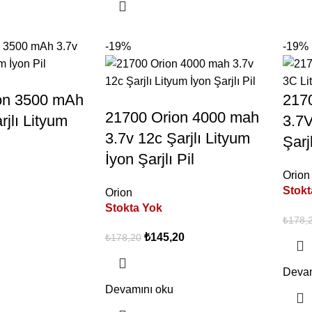
-19%
-19%
on 3500 mAh
217
21700 Orion 4000 mah
rjlı Lityum
3.7V
3.7v 12c Şarjlı Lityum
Şarjl
İyon Şarjlı Pil
Orion
Stokt
Orion
Stokta Yok
₺
178,
₺
145,20
₺
178,20
Devam
Devamını oku