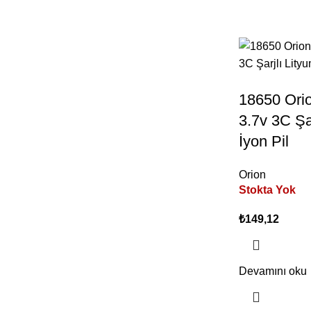
18650 Ori
3.7v 3C Şa
İyon Pil
Orion
Stokta Yok
₺
149,12
Devamını oku