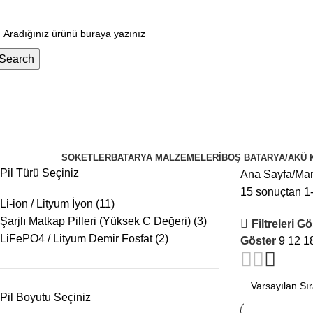
ugün Sipariş Ver, YARIN KARGO'DA!
Search
ategoriler
Orion
Kategoriler
SOKETLER
BATARYA MALZEMELERI
BOŞ BATARYA/AKÜ 
Pil Türü Seçiniz
Ana Sayfa
Mar
15 sonuçtan 1-
Li-ion / Lityum İyon
(11)
Şarjlı Matkap Pilleri (Yüksek C Değeri)
(3)
Filtreleri G
LiFePO4 / Lityum Demir Fosfat
(2)
Göster
9
12
1
Pil Boyutu Seçiniz