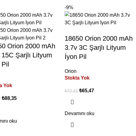
-9%
18650 Orion 2000 mAh
50 Orion 2000 mAh
3.7v 3C Şarjlı Lityum
 15C Şarjlı Lityum
İyon Pil
 Pil
Orion
Stokta Yok
a Yok
₺
65,47
₺
72,21
₺
88,35
2
Devamını oku
ını oku