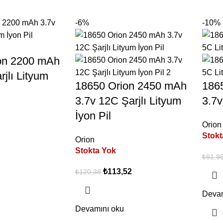
-6%
-10%
on 2200 mAh
rjlı Lityum
18650 Orion 2450 mAh
186
3.7v 12C Şarjlı Lityum
3.7v
İyon Pil
Orion
Stokt
Orion
Stokta Yok
₺
91,9
₺
113,52
₺
120,38
Devam
Devamını oku