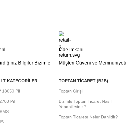
nli
İade İmkanı
rdiğiniz Bilgiler Bizimle
Müşteri Güveni ve Memnuniyeti
ALT KATEGORILER
TOPTAN TICARET (B2B)
/ 18650 Pil
Toptan Girişi
2700 Pil
Bizimle Toptan Ticaret Nasıl
Yapabilirsiniz?
n BMS
Toptan Ticarete Neler Dahildir?
MS