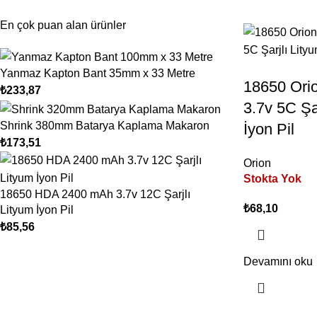
En çok puan alan ürünler
Yanmaz Kapton Bant 35mm x 33 Metre
18650 Ori
₺
233,87
3.7v 5C Şa
Shrink 380mm Batarya Kaplama Makaron
İyon Pil
₺
173,51
Orion
Stokta Yok
18650 HDA 2400 mAh 3.7v 12C Şarjlı
₺
68,10
Lityum İyon Pil
₺
85,56
Devamını oku