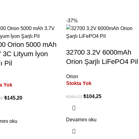
-37%
00 Orion 5000 mAh
32700 3.2V 6000mAh
 3C Lityum İyon
Orion Şarjlı LiFePO4 Pil
ı Pil
Orion
Stokta Yok
a Yok
₺
104,25
₺
165,23
₺
145,20
20
Devamını oku
ını oku