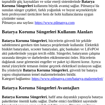
taşınabilir güç kaynakları ve solar enerji sistemlerinde
Batarya
Koruma Süngerleri
kullanımı büyük avantaj sağlar. Pilmanya’da
sunulan sünger çeşitleri, farklı yoğunluk ve boyut seçenekleriyle
hem profesyonel üreticilere hem de hobi kullanıcılarına uygun
çözümler sunar.
Pilmanya ana sayfası:
https://www.pilmanya.com
Batarya Koruma Süngerleri Kullanım Alanları
Batarya Koruma Süngerleri
, hücrelerin güvenli bir şekilde
sabitlenmesi gereken tüm batarya projelerinde kullanılır. Elektrikli
bisiklet bataryaları, scooter bataryaları, güç bankaları ve LiFePO4
akü paketlerinde yaygın tercih edilir. Süngerler, bataryanın çalışma
sırasında titreşim ve darbelerden etkilenmesini önler. Hücrelerin
dağılarak zarar görmesini engeller ve paket içi düzeni korur. Ayrıca
metal yüzeylerle temasın önüne geçerek elektriksel izolasyon sağlar.
Bu yönleriyle
Batarya Koruma Süngerleri
, güvenli bir batarya
yapısı oluşturmanın temel malzemelerinden biridir.
Kategori bağlantısı:
https://www.pilmanya.com/batarya-malzemeleri/
Batarya Koruma Süngerleri Avantajları
Batarya Koruma Süngerleri
, hafif ama dayanıklı yapısıyla batarya
paketlerine önemli katkı sağlar. Darbe emici özellikleri sayesinde