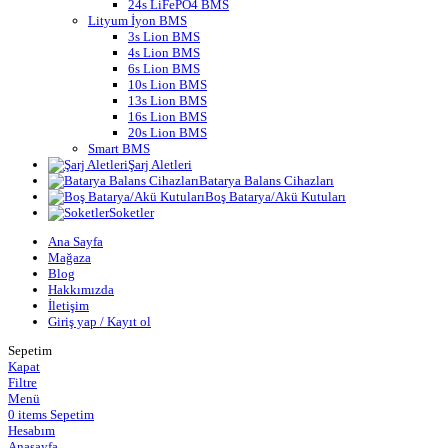
24s LiFePO4 BMS
Lityum İyon BMS
3s Lion BMS
4s Lion BMS
6s Lion BMS
10s Lion BMS
13s Lion BMS
16s Lion BMS
20s Lion BMS
Smart BMS
Şarj Aletleri
Batarya Balans Cihazları
Boş Batarya/Akü Kutuları
Soketler
Ana Sayfa
Mağaza
Blog
Hakkımızda
İletişim
Giriş yap / Kayıt ol
Sepetim
Kapat
Filtre
Menü
0
items
Sepetim
Hesabım
Anasayfa