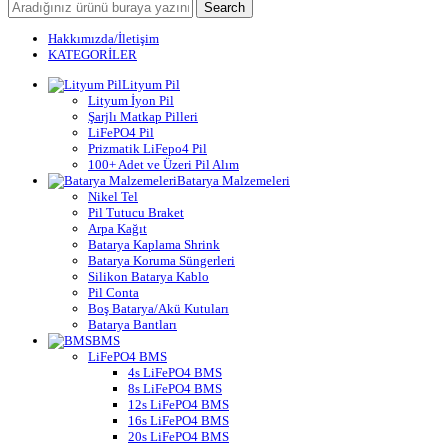
Search
Hakkımızda/İletişim
KATEGORİLER
Lityum Pil
Lityum İyon Pil
Şarjlı Matkap Pilleri
LiFePO4 Pil
Prizmatik LiFepo4 Pil
100+ Adet ve Üzeri Pil Alım
Batarya Malzemeleri
Nikel Tel
Pil Tutucu Braket
Arpa Kağıt
Batarya Kaplama Shrink
Batarya Koruma Süngerleri
Silikon Batarya Kablo
Pil Conta
Boş Batarya/Akü Kutuları
Batarya Bantları
BMS
LiFePO4 BMS
4s LiFePO4 BMS
8s LiFePO4 BMS
12s LiFePO4 BMS
16s LiFePO4 BMS
20s LiFePO4 BMS