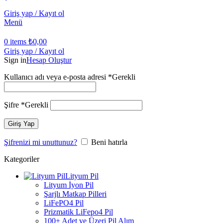
Giriş yap / Kayıt ol
Menü
0
items
₺
0,00
Giriş yap / Kayıt ol
Sign in
Hesap Oluştur
Kullanıcı adı veya e-posta adresi
*
Gerekli
Şifre
*
Gerekli
Giriş Yap
Şifrenizi mi unuttunuz?
Beni hatırla
Kategoriler
Lityum Pil
Lityum İyon Pil
Şarjlı Matkap Pilleri
LiFePO4 Pil
Prizmatik LiFepo4 Pil
100+ Adet ve Üzeri Pil Alım