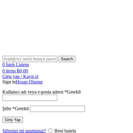
Bugün Sipariş Ver, YARIN KARGO'DA!
2500 TL VE ÜZERİ SİPARİŞLERİNİZDE KARGO
ÜCRETSİZ!
2500 TL VE ÜZERİ ÜCRETSİZ KARGO!
Bugün Sipariş Ver, YARIN KARGO'DA!
Search
0
İstek Listem
0
items
₺
0,00
Giriş yap / Kayıt ol
Sign in
Hesap Oluştur
Kullanıcı adı veya e-posta adresi
*
Gerekli
Şifre
*
Gerekli
Giriş Yap
Şifrenizi mi unuttunuz?
Beni hatırla