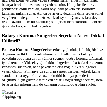
hücreleri korur ve uzun vadeli stabilite sunar. Titreşim azaltması,
batarya ömrünün uzamasına yardımcı olur. Kolay kesilebilir ve
şekillendirilebilir yapıları, farklı boyuttaki paketlerde sorunsuz
kullanım imkânı sunar. Ayrıca batarya iç düzenini daha profesyonel
ve güvenli hale getirir. Elektriksel izolasyon sağlaması, kısa devre
riskini azaltır. Tüm bu özellikler, süngerleri hem ekonomik hem de
güvenilir bir çözüm haline getirir.
Batarya Koruma Süngerleri Seçerken Nelere Dikkat
Edilmeli?
Batarya Koruma Süngerleri
seçerken yoğunluk, kalınlık, ölçü ve
dayanım özellikleri dikkate alınmalıdır. Kullanılacak batarya
paketinin boyutuna uygun sünger seçmek, doğru koruma sağlamak
için önemlidir. Yüksek yoğunluklu süngerler daha fazla darbe emme
kapasitesi sunarken, hafif paketlerde orta yoğunluklu süngerler
yeterli olabilir. Pilmanya’da sunulan sünger çeşitleri yüksek kalite
standartlarına uygundur ve uzun ömürlü batarya paketleri
oluşturmak için güvenle tercih edilebilir. Doğru sünger seçimi, hem
batarya güvenliğini hem de kullanım ömrünü doğrudan etkiler.