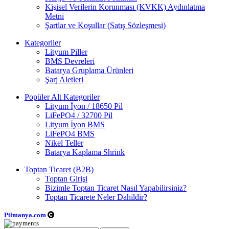
Kişisel Verilerin Korunması (KVKK) Aydınlatma
Metni
Şartlar ve Koşullar (Satış Sözleşmesi)
Kategoriler
Lityum Piller
BMS Devreleri
Batarya Gruplama Ürünleri
Şarj Aletleri
Popüler Alt Kategoriler
Lityum İyon / 18650 Pil
LiFePO4 / 32700 Pil
Lityum İyon BMS
LiFePO4 BMS
Nikel Teller
Batarya Kaplama Shrink
Toptan Ticaret (B2B)
Toptan Girişi
Bizimle Toptan Ticaret Nasıl Yapabilirsiniz?
Toptan Ticarete Neler Dahildir?
Pilmanya.com
Telif hakkı © 2025. Tüm hakları saklıdır.