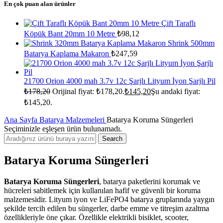
En çok puan alan ürünler
Çift Taraflı
Köpük Bant 20mm 10 Metre
₺
98,12
Shrink 500mm
Batarya Kaplama Makaron
₺
247,59
21700 Orion 4000 mah 3.7v 12c Şarjlı Lityum İyon Şarjlı Pil
₺
178,20
Orijinal fiyat: ₺178,20.
₺
145,20
Şu andaki fiyat:
₺145,20.
Ana Sayfa
Batarya Malzemeleri
Batarya Koruma Süngerleri
Seçiminizle eşleşen ürün bulunamadı.
Search
Batarya Koruma Süngerleri
Batarya Koruma Süngerleri
, batarya paketlerini korumak ve
hücreleri sabitlemek için kullanılan hafif ve güvenli bir koruma
malzemesidir. Lityum iyon ve LiFePO4 batarya gruplarında yaygın
şekilde tercih edilen bu süngerler, darbe emme ve titreşim azaltma
özellikleriyle öne çıkar. Özellikle elektrikli bisiklet, scooter,