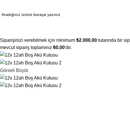
ugün Sipariş Ver, YARIN KARGO'DA!
ategoriler
Siparişinizi verebilmek için minimum
₺
2.000,00
tutarında bir si
mevcut sipariş toplamınız
₺
0,00
'dir.
Görseli Büyüt