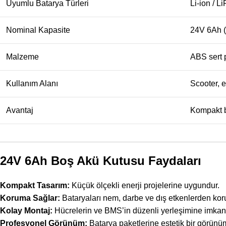
Uyumlu Batarya Türleri
Li-ion / 
Nominal Kapasite
24V 6Ah (
Malzeme
ABS sert p
Kullanım Alanı
Scooter, e
Avantaj
Kompakt b
24V 6Ah Boş Akü Kutusu Faydaları
Kompakt Tasarım:
Küçük ölçekli enerji projelerine uygundur.
Koruma Sağlar:
Bataryaları nem, darbe ve dış etkenlerden koru
Kolay Montaj:
Hücrelerin ve BMS’in düzenli yerleşimine imkan 
Profesyonel Görünüm:
Batarya paketlerine estetik bir görünüm