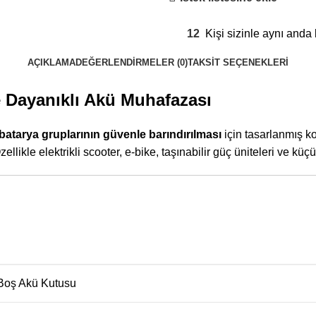
12
Kişi sizinle aynı anda
AÇIKLAMA
DEĞERLENDIRMELER (0)
TAKSIT SEÇENEKLERI
 Dayanıklı Akü Muhafazası
batarya gruplarının güvenle barındırılması
için tasarlanmış k
likle elektrikli scooter, e-bike, taşınabilir güç üniteleri ve küçü
Boş Akü Kutusu