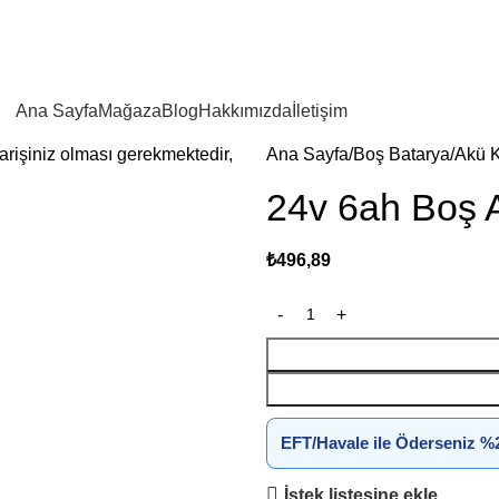
2500 TL VE ÜZERİ SİPARİŞLERİNİZDE KARGO ÜCRETSİZ!
Ana Sayfa
Mağaza
Blog
Hakkımızda
İletişim
parişiniz olması gerekmektedir,
Ana Sayfa
Boş Batarya/Akü K
24v 6ah Boş 
₺
496,89
EFT/Havale ile Öderseniz %2
İstek listesine ekle