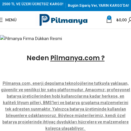
2500 TL VE ÜZERİ ÜCRETSİZ KARGO!
Bugün Sipariş Ver, YARIN KARGO'DA!
0
MENÜ
₺
0,00
Neden
Pilmanya.com ?
Pilmanya.com, enerji depolama teknolojilerine tutkuyla yaklaşan,
güvenilir ve yenilikçi bir satış platformudur. Amacımız; profesyonel
batarya üreticilerinden hobi kullanıcılarına kadar herkese, en
kaliteli lityum pilleri, BMS’leri ve batarya gruplama malzemelerini
tek adresten sunmaktır. Yalnızca batarya üretiminde kullanılan
bileşenlere odaklanıyoruz. Böylece müşterilerimiz, kendi özel
batarya projelerinde ihtiyaç duydukları hücrelere ve malzemelere
kolayca ulaşabiliyor. ​