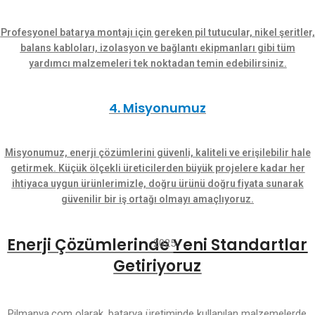
Profesyonel batarya montajı için gereken pil tutucular, nikel şeritler,
balans kabloları, izolasyon ve bağlantı ekipmanları gibi tüm
yardımcı malzemeleri tek noktadan temin edebilirsiniz.
4. Misyonumuz
Misyonumuz, enerji çözümlerini güvenli, kaliteli ve erişilebilir hale
getirmek. Küçük ölçekli üreticilerden büyük projelere kadar her
ihtiyaca uygun ürünlerimizle, doğru ürünü doğru fiyata sunarak
güvenilir bir iş ortağı olmayı amaçlıyoruz.
Enerji Çözümlerinde
Yeni Standartlar
2025
Getiriyoruz
Pilmanya.com olarak, batarya üretiminde kullanılan malzemelerde