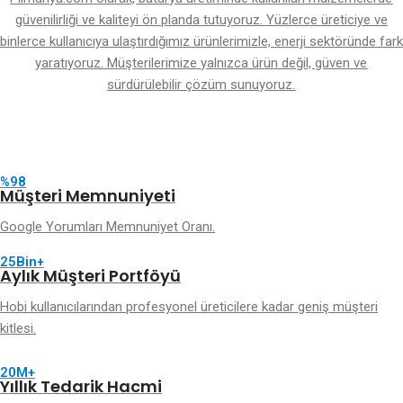
güvenilirliği ve kaliteyi ön planda tutuyoruz. Yüzlerce üreticiye ve
binlerce kullanıcıya ulaştırdığımız ürünlerimizle, enerji sektöründe fark
yaratıyoruz. Müşterilerimize yalnızca ürün değil, güven ve
sürdürülebilir çözüm sunuyoruz.
%98
Müşteri Memnuniyeti
Google Yorumları Memnuniyet Oranı.
25Bin+
Aylık Müşteri Portföyü
Hobi kullanıcılarından profesyonel üreticilere kadar geniş müşteri
kitlesi.
20M+
Yıllık Tedarik Hacmi