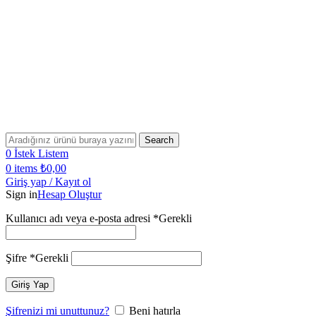
Bugün Sipariş Ver, YARIN KARGO'DA!
2500 TL VE ÜZERİ SİPARİŞLERİNİZDE KARGO
ÜCRETSİZ!
2500 TL VE ÜZERİ ÜCRETSİZ KARGO!
Bugün Sipariş Ver, YARIN KARGO'DA!
Search
0
İstek Listem
0
items
₺
0,00
Giriş yap / Kayıt ol
Sign in
Hesap Oluştur
Kullanıcı adı veya e-posta adresi
*
Gerekli
Şifre
*
Gerekli
Giriş Yap
Şifrenizi mi unuttunuz?
Beni hatırla