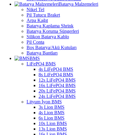
Batarya Malzemeleri
Nikel Tel
Pil Tutucu Braket
Arpa Kağıt
Batarya Kaplama Shrink
Batarya Koruma Süngerleri
Silikon Batarya Kablo
Pil Conta
Boş Batarya/Akü Kutuları
Batarya Bantları
BMS
LiFePO4 BMS
4s LiFePO4 BMS
8s LiFePO4 BMS
12s LiFePO4 BMS
16s LiFePO4 BMS
20s LiFePO4 BMS
24s LiFePO4 BMS
Lityum İyon BMS
3s Lion BMS
4s Lion BMS
6s Lion BMS
10s Lion BMS
13s Lion BMS
16s Lion BMS