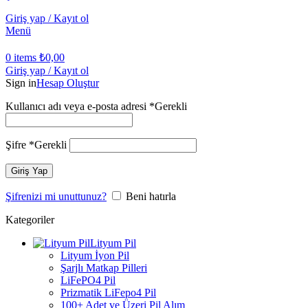
Giriş yap / Kayıt ol
Menü
0
items
₺
0,00
Giriş yap / Kayıt ol
Sign in
Hesap Oluştur
Kullanıcı adı veya e-posta adresi
*
Gerekli
Şifre
*
Gerekli
Giriş Yap
Şifrenizi mi unuttunuz?
Beni hatırla
Kategoriler
Lityum Pil
Lityum İyon Pil
Şarjlı Matkap Pilleri
LiFePO4 Pil
Prizmatik LiFepo4 Pil
100+ Adet ve Üzeri Pil Alım