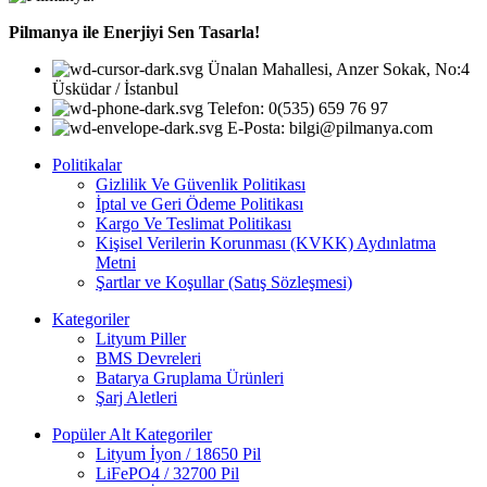
Pilmanya ile Enerjiyi Sen Tasarla!
Ünalan Mahallesi, Anzer Sokak, No:4
Üsküdar / İstanbul
Telefon: 0(535) 659 76 97
E-Posta: bilgi@pilmanya.com
Politikalar
Gizlilik Ve Güvenlik Politikası
İptal ve Geri Ödeme Politikası
Kargo Ve Teslimat Politikası
Kişisel Verilerin Korunması (KVKK) Aydınlatma
Metni
Şartlar ve Koşullar (Satış Sözleşmesi)
Kategoriler
Lityum Piller
BMS Devreleri
Batarya Gruplama Ürünleri
Şarj Aletleri
Popüler Alt Kategoriler
Lityum İyon / 18650 Pil
LiFePO4 / 32700 Pil