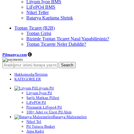
Lityum İyon BMS
LiFePO4 BMS
Nikel Teller
Batarya Kaplama Shrink
Toptan Ticaret (B2B)
Toptan Girişi
Bizimle Toptan Ticaret Nasıl Yapabilirsiniz?
Toptan Ticarete Neler Dahildir?
Pilmanya.com
Telif hakkı © 2025. Tüm hakları saklıdır.
Search
Hakkımızda/İletişim
KATEGORİLER
Lityum Pil
Lityum İyon Pil
Şarjlı Matkap Pilleri
LiFePO4 Pil
Prizmatik LiFepo4 Pil
100+ Adet ve Üzeri Pil Alım
Batarya Malzemeleri
Nikel Tel
Pil Tutucu Braket
Arpa Kağıt