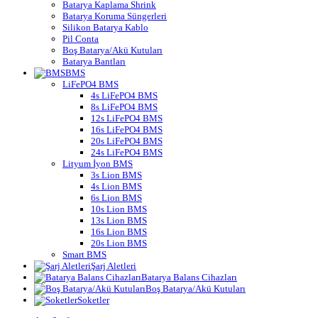
Batarya Kaplama Shrink
Batarya Koruma Süngerleri
Silikon Batarya Kablo
Pil Conta
Boş Batarya/Akü Kutuları
Batarya Bantları
BMS
LiFePO4 BMS
4s LiFePO4 BMS
8s LiFePO4 BMS
12s LiFePO4 BMS
16s LiFePO4 BMS
20s LiFePO4 BMS
24s LiFePO4 BMS
Lityum İyon BMS
3s Lion BMS
4s Lion BMS
6s Lion BMS
10s Lion BMS
13s Lion BMS
16s Lion BMS
20s Lion BMS
Smart BMS
Şarj Aletleri
Batarya Balans Cihazları
Boş Batarya/Akü Kutuları
Soketler