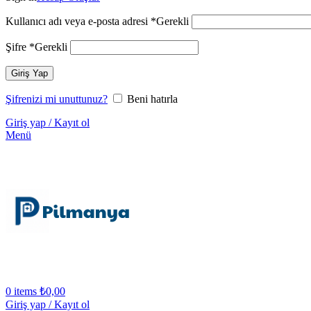
Kullanıcı adı veya e-posta adresi
*
Gerekli
Şifre
*
Gerekli
Giriş Yap
Şifrenizi mi unuttunuz?
Beni hatırla
Giriş yap / Kayıt ol
Menü
0
items
₺
0,00
Giriş yap / Kayıt ol