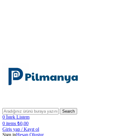
Search
0
İstek Listem
0
items
₺
0,00
Giriş yap / Kayıt ol
Sign in
Hesap Oluştur