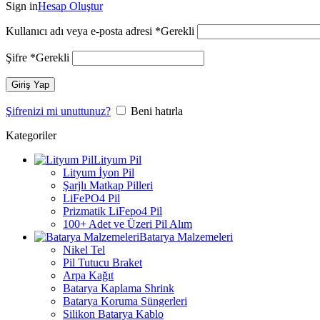
Sign in
Hesap Oluştur
Kullanıcı adı veya e-posta adresi
*
Gerekli
Şifre
*
Gerekli
Giriş Yap
Şifrenizi mi unuttunuz?
Beni hatırla
Kategoriler
Lityum Pil
Lityum İyon Pil
Şarjlı Matkap Pilleri
LiFePO4 Pil
Prizmatik LiFepo4 Pil
100+ Adet ve Üzeri Pil Alım
Batarya Malzemeleri
Nikel Tel
Pil Tutucu Braket
Arpa Kağıt
Batarya Kaplama Shrink
Batarya Koruma Süngerleri
Silikon Batarya Kablo