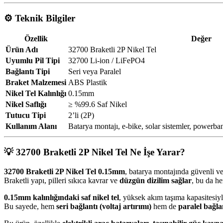
⚙️
Teknik Bilgiler
Özellik
Değer
Ürün Adı
32700 Braketli 2P Nikel Tel
Uyumlu Pil Tipi
32700 Li-ion / LiFePO4
Bağlantı Tipi
Seri veya Paralel
Braket Malzemesi
ABS Plastik
Nikel Tel Kalınlığı
0.15mm
Nikel Saflığı
≥ %99.6 Saf Nikel
Tutucu Tipi
2’li (2P)
Kullanım Alanı
Batarya montajı, e-bike, solar sistemler, powerban
💡
32700 Braketli 2P Nikel Tel Ne İşe Yarar?
32700 Braketli 2P Nikel Tel 0.15mm
, batarya montajında güvenli ve
Braketli yapı, pilleri sıkıca kavrar ve
düzgün dizilim sağlar
, bu da he
0.15mm kalınlığındaki saf nikel tel
, yüksek akım taşıma kapasitesiy
Bu sayede, hem
seri bağlantı (voltaj artırımı)
hem de
paralel bağla