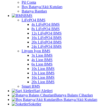
Pil Conta
Boş Batarya/Akü Kutuları
Batarya Bantları
BMS
LiFePO4 BMS
4s LiFePO4 BMS
8s LiFePO4 BMS
12s LiFePO4 BMS
16s LiFePO4 BMS
20s LiFePO4 BMS
24s LiFePO4 BMS
Lityum İyon BMS
3s Lion BMS
4s Lion BMS
6s Lion BMS
10s Lion BMS
13s Lion BMS
16s Lion BMS
20s Lion BMS
Smart BMS
Şarj Aletleri
Batarya Balans Cihazları
Boş Batarya/Akü Kutuları
Soketler