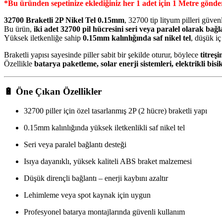
*Bu üründen sepetinize eklediğiniz her 1 adet için 1 Metre gönde
32700 Braketli 2P Nikel Tel 0.15mm
, 32700 tip lityum pilleri güven
Bu ürün,
iki adet 32700 pil hücresini seri veya paralel olarak bağ
Yüksek iletkenliğe sahip
0.15mm kalınlığında saf nikel tel
, düşük iç
Braketli yapısı sayesinde piller sabit bir şekilde oturur, böylece
titreş
Özellikle
batarya paketleme, solar enerji sistemleri, elektrikli bis
🔋
Öne Çıkan Özellikler
32700 piller için özel tasarlanmış 2P (2 hücre) braketli yapı
0.15mm kalınlığında yüksek iletkenlikli saf nikel tel
Seri veya paralel bağlantı desteği
Isıya dayanıklı, yüksek kaliteli ABS braket malzemesi
Düşük dirençli bağlantı – enerji kaybını azaltır
Lehimleme veya spot kaynak için uygun
Profesyonel batarya montajlarında güvenli kullanım