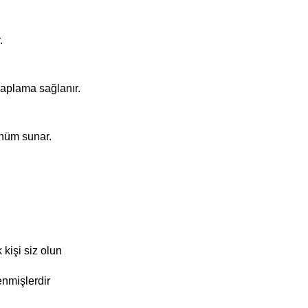
.
 kaplama sağlanır.
ünüm sunar.
kişi siz olun
enmişlerdir