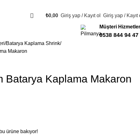
₺
0,00
Giriş yap / Kayıt ol
Giriş yap / Kayıt 
Müşteri Hizmetler
0538 844 94 47
ri
Batarya Kaplama Shrink
ama Makaron
m Batarya Kaplama Makaron
 bu ürüne bakıyor!