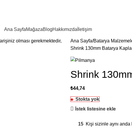
2500 TL VE ÜZERİ SİPARİŞLERİNİZDE KARGO ÜCRETSİZ!
Ana Sayfa
Mağaza
Blog
Hakkımızda
İletişim
parişiniz olması gerekmektedir,
Ana Sayfa
Batarya Malzemele
Shrink 130mm Batarya Kapl
Shrink 130m
₺
44,74
Stokta yok
İstek listesine ekle
15
Kişi sizinle aynı anda