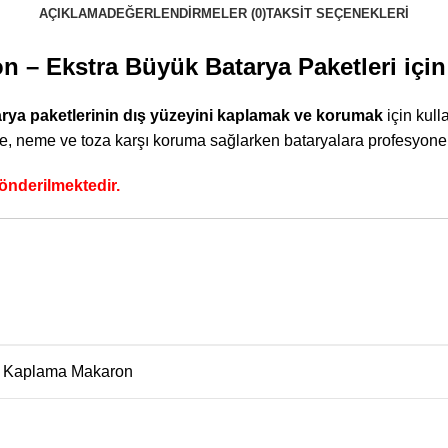
AÇIKLAMA
DEĞERLENDIRMELER (0)
TAKSIT SEÇENEKLERI
 – Ekstra Büyük Batarya Paketleri içi
arya paketlerinin dış yüzeyini kaplamak ve korumak
için kull
lere, neme ve toza karşı koruma sağlarken bataryalara profesyone
gönderilmektedir.
a Kaplama Makaron