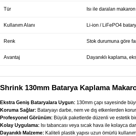
Tür
Isı ile daralan makaron
Kullanım Alanı
Li-ion / LiFePO4 batary
Renk
Stok durumuna göre far
Avantaj
Dayanıklı kaplama, eks
Shrink 130mm Batarya Kaplama Makaro
Ekstra Geniş Bataryalara Uygun:
130mm çapı sayesinde büyük 
Koruma Sağlar:
Bataryayı darbe, nem ve dış etkenlerden korur
Profesyonel Görünüm:
Büyük paketlerde düzenli ve estetik bi
Kolay Uygulama:
Isı tabancası veya sıcak hava ile kolayca daral
Dayanıklı Malzeme:
Kaliteli plastik yapısı uzun ömürlü kullanım