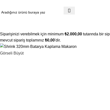
ugün Sipariş Ver, YARIN KARGO'DA!
ategoriler
Siparişinizi verebilmek için minimum
₺
2.000,00
tutarında bir si
mevcut sipariş toplamınız
₺
0,00
'dir.
Görseli Büyüt