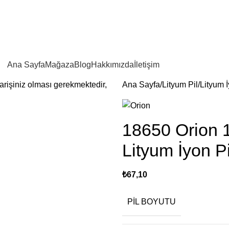
2500 TL VE ÜZERİ SİPARİŞLERİNİZDE KARGO ÜCRETSİZ!
Ana Sayfa
Mağaza
Blog
Hakkımızda
İletişim
parişiniz olması gerekmektedir,
Ana Sayfa
Lityum Pil
Lityum İ
18650 Orion 
Lityum İyon Pi
₺
67,10
PIL BOYUTU