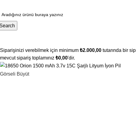
ugün Sipariş Ver, YARIN KARGO'DA!
Search
ategoriler
Siparişinizi verebilmek için minimum
₺
2.000,00
tutarında bir si
mevcut sipariş toplamınız
₺
0,00
'dir.
Görseli Büyüt