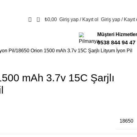
0
₺
0,00
Giriş yap / Kayıt ol
Giriş yap / Kayıt 
Müşteri Hizmetler
0538 844 94 47
yon Pil
18650 Orion 1500 mAh 3.7v 15C Şarjlı Lityum İyon Pil
1500 mAh 3.7v 15C Şarjlı
l
18650