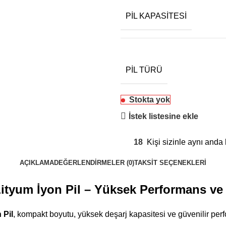
PIL KAPASITESI
PIL TÜRÜ
Stokta yok
İstek listesine ekle
18
Kişi sizinle aynı anda
AÇIKLAMA
DEĞERLENDIRMELER (0)
TAKSIT SEÇENEKLERI
Lityum İyon Pil – Yüksek Performans ve
 Pil
, kompakt boyutu, yüksek deşarj kapasitesi ve güvenilir perf