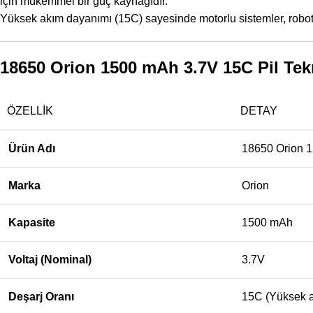
için mükemmel bir güç kaynağıdır.
Yüksek akım dayanımı (15C) sayesinde motorlu sistemler, robot
18650 Orion 1500 mAh 3.7V 15C Pil Tekn
ÖZELLIK
DETAY
Ürün Adı
18650 Orion 1
Marka
Orion
Kapasite
1500 mAh
Voltaj (Nominal)
3.7V
Deşarj Oranı
15C (Yüksek a