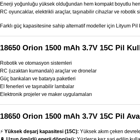
Enerji yoğunluğu yüksek olduğundan hem kompakt boyutlu hem 
RC oyuncaklar, elektrikli araçlar, taşınabilir cihazlar ve robotik 
Farklı güç kapasitesine sahip alternatif modeller için
Lityum Pil 
18650 Orion 1500 mAh 3.7V 15C Pil Kul
Robotik ve otomasyon sistemleri
RC (uzaktan kumandalı) araçlar ve dronelar
Güç bankaları ve batarya paketleri
El fenerleri ve taşınabilir lambalar
Elektronik projeler ve maker uygulamaları
18650 Orion 1500 mAh 3.7V 15C Pil Avan
⚡
Yüksek deşarj kapasitesi (15C):
Yüksek akım çeken devreler
🔋
Uzun ömürlü enerji döngüsü:
Yüzlerce kez şarj edilip kullan