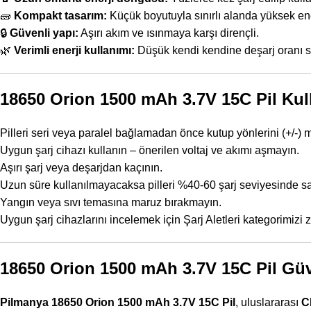
🧱
Kompakt tasarım:
Küçük boyutuyla sınırlı alanda yüksek ene
🔒
Güvenli yapı:
Aşırı akım ve ısınmaya karşı dirençli.
🌿
Verimli enerji kullanımı:
Düşük kendi kendine deşarj oranı 
18650 Orion 1500 mAh 3.7V 15C Pil Kull
Pilleri seri veya paralel bağlamadan önce kutup yönlerini (+/-) m
Uygun şarj cihazı kullanın – önerilen voltaj ve akımı aşmayın.
Aşırı şarj veya deşarjdan kaçının.
Uzun süre kullanılmayacaksa pilleri %40-60 şarj seviyesinde sa
Yangın veya sıvı temasına maruz bırakmayın.
Uygun şarj cihazlarını incelemek için
Şarj Aletleri kategorimizi
z
18650 Orion 1500 mAh 3.7V 15C Pil Güve
Pilmanya 18650 Orion 1500 mAh 3.7V 15C Pil
, uluslararası
C