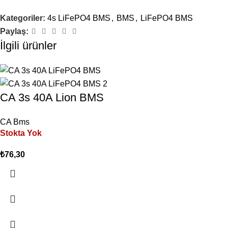
Kategoriler:
4s LiFePO4 BMS
,
BMS
,
LiFePO4 BMS
Paylaş:
İlgili ürünler
CA 3s 40A Lion BMS
CA Bms
Stokta Yok
₺
76,30