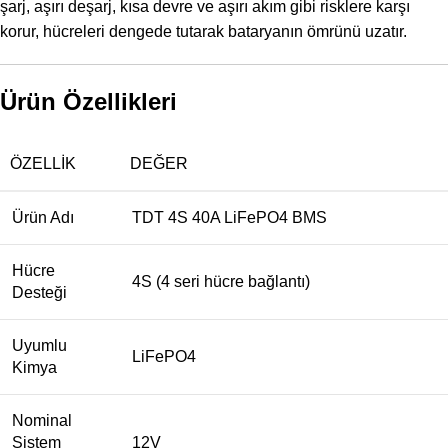
şarj, aşırı deşarj, kısa devre ve aşırı akım gibi risklere karşı
korur, hücreleri dengede tutarak bataryanın ömrünü uzatır.
Ürün Özellikleri
ÖZELLIK
DEĞER
Ürün Adı
TDT 4S 40A LiFePO4 BMS
Hücre
4S (4 seri hücre bağlantı)
Desteği
Uyumlu
LiFePO4
Kimya
Nominal
Sistem
12V