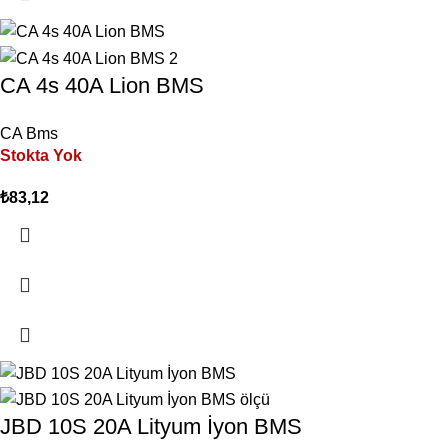
CA 4s 40A Lion BMS
CA Bms
Stokta Yok
₺
83,12
JBD 10S 20A Lityum İyon BMS