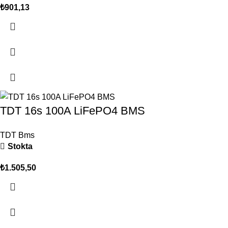
₺
901,13
TDT 16s 100A LiFePO4 BMS
TDT Bms
Stokta
₺
1.505,50