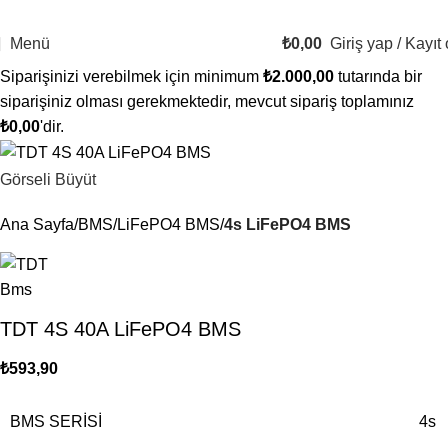
2500 TL VE ÜZERİ ÜCRETSİZ KARGO!
Bugün Sipariş Ver, YARIN KARGO'DA!
Menü
₺
0,00
Giriş yap / Kayıt 
Siparişinizi verebilmek için minimum
₺
2.000,00
tutarında bir
siparişiniz olması gerekmektedir, mevcut sipariş toplamınız
₺
0,00
'dir.
Görseli Büyüt
Ana Sayfa
BMS
LiFePO4 BMS
4s LiFePO4 BMS
TDT 4S 40A LiFePO4 BMS
₺
593,90
BMS SERISI
4s