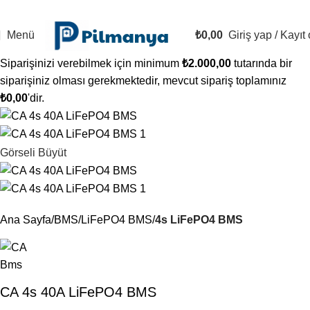
2500 TL VE ÜZERİ ÜCRETSİZ KARGO!
Bugün Sipariş Ver, YARIN KARGO'DA!
Menü
₺
0,00
Giriş yap / Kayıt 
Siparişinizi verebilmek için minimum
₺
2.000,00
tutarında bir
siparişiniz olması gerekmektedir, mevcut sipariş toplamınız
₺
0,00
'dir.
Görseli Büyüt
Ana Sayfa
BMS
LiFePO4 BMS
4s LiFePO4 BMS
CA 4s 40A LiFePO4 BMS