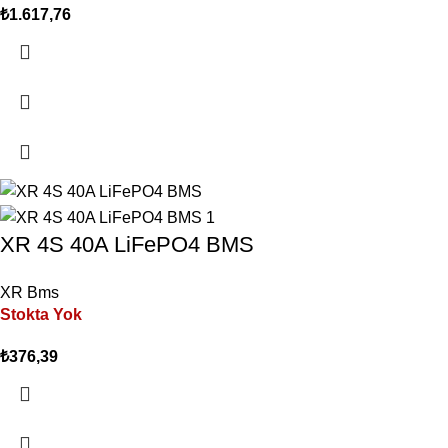
₺
1.617,76
XR 4S 40A LiFePO4 BMS
XR Bms
Stokta Yok
₺
376,39