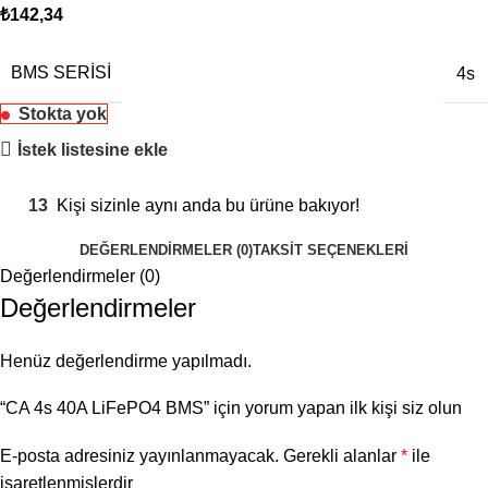
₺
142,34
BMS SERISI
4s
Stokta yok
İstek listesine ekle
13
Kişi sizinle aynı anda bu ürüne bakıyor!
DEĞERLENDIRMELER (0)
TAKSIT SEÇENEKLERI
Değerlendirmeler (0)
Değerlendirmeler
Henüz değerlendirme yapılmadı.
“CA 4s 40A LiFePO4 BMS” için yorum yapan ilk kişi siz olun
E-posta adresiniz yayınlanmayacak.
Gerekli alanlar
*
ile
işaretlenmişlerdir