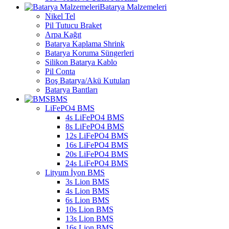
Batarya Malzemeleri
Nikel Tel
Pil Tutucu Braket
Arpa Kağıt
Batarya Kaplama Shrink
Batarya Koruma Süngerleri
Silikon Batarya Kablo
Pil Conta
Boş Batarya/Akü Kutuları
Batarya Bantları
BMS
LiFePO4 BMS
4s LiFePO4 BMS
8s LiFePO4 BMS
12s LiFePO4 BMS
16s LiFePO4 BMS
20s LiFePO4 BMS
24s LiFePO4 BMS
Lityum İyon BMS
3s Lion BMS
4s Lion BMS
6s Lion BMS
10s Lion BMS
13s Lion BMS
16s Lion BMS