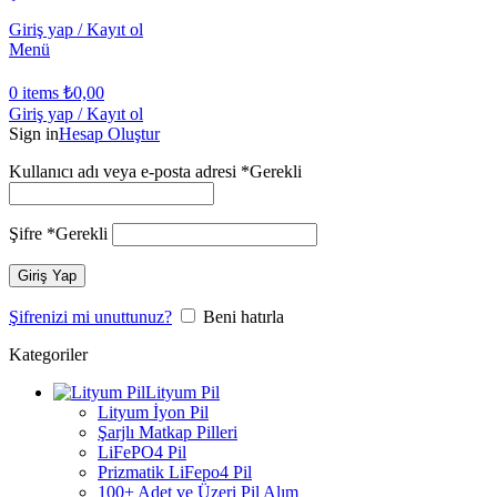
Giriş yap / Kayıt ol
Menü
0
items
₺
0,00
Giriş yap / Kayıt ol
Sign in
Hesap Oluştur
Kullanıcı adı veya e-posta adresi
*
Gerekli
Şifre
*
Gerekli
Giriş Yap
Şifrenizi mi unuttunuz?
Beni hatırla
Kategoriler
Lityum Pil
Lityum İyon Pil
Şarjlı Matkap Pilleri
LiFePO4 Pil
Prizmatik LiFepo4 Pil
100+ Adet ve Üzeri Pil Alım