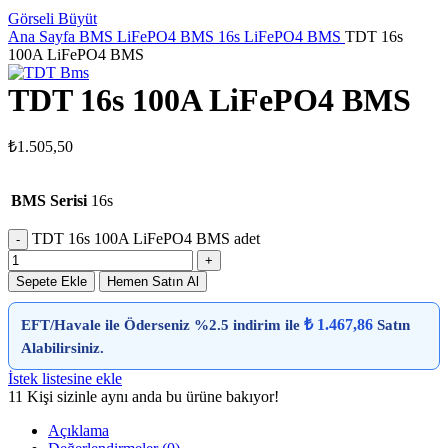
Görseli Büyüt
Ana Sayfa
BMS
LiFePO4 BMS
16s LiFePO4 BMS
TDT 16s
100A LiFePO4 BMS
TDT 16s 100A LiFePO4 BMS
₺
1.505,50
BMS Serisi
16s
TDT 16s 100A LiFePO4 BMS adet
Sepete Ekle
Hemen Satın Al
₺ 1.467,86
EFT/Havale ile Öderseniz %2.5 indirim ile
Satın
Alabilirsiniz.
İstek listesine ekle
11
Kişi sizinle aynı anda bu ürüne bakıyor!
Açıklama