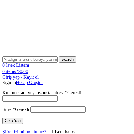
Bugün Sipariş Ver, YARIN KARGO'DA!
2500 TL VE ÜZERİ SİPARİŞLERİNİZDE KARGO
ÜCRETSİZ!
2500 TL VE ÜZERİ ÜCRETSİZ KARGO!
Bugün Sipariş Ver, YARIN KARGO'DA!
Search
0
İstek Listem
0
items
₺
0,00
Giriş yap / Kayıt ol
Sign in
Hesap Oluştur
Kullanıcı adı veya e-posta adresi
*
Gerekli
Şifre
*
Gerekli
Giriş Yap
Şifrenizi mi unuttunuz?
Beni hatırla