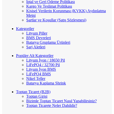
İptal ve Geri Ödeme Politikası
Kargo Ve Teslimat Politikası
Kişisel Verilerin Korunması (KVKK) Aydınlatma
Metni
Şartlar ve Koşullar (Satış Sözleşmesi)
Kategoriler
Lityum Piller
BMS Devreleri
Batarya Gruplama Ürünleri
Şarj Aletleri
Popüler Alt Kategoriler
Lityum İyon / 18650 Pil
LiFePO4 / 32700 Pil
Lityum İyon BMS
LiFePO4 BMS
Nikel Teller
Batarya Kaplama Shrink
Toptan Ticaret (B2B)
Toptan Girişi
Bizimle Toptan Ticaret Nasıl Yapabilirsiniz?
Toptan Ticarete Neler Dahildir?