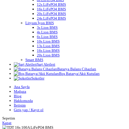
12s LiFePO4 BMS
16s LiFePO4 BMS
20s LiFePO4 BMS
24s LiFePO4 BMS
Lityum İyon BMS
3s Lion BMS
4s Lion BMS
6s Lion BMS
10s Lion BMS
13s Lion BMS
16s Lion BMS
20s Lion BMS
Smart BMS
Şarj Aletleri
Batarya Balans Cihazları
Boş Batarya/Akü Kutuları
Soketler
Ana Sayfa
Mağaza
Blog
Hakkımızda
İletişim
Giriş yap / Kayıt ol
Sepetim
Kapat