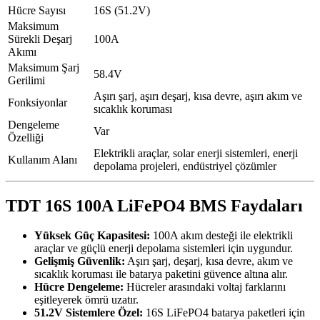
Hücre Sayısı
16S (51.2V)
Maksimum
Sürekli Deşarj
100A
Akımı
Maksimum Şarj
58.4V
Gerilimi
Aşırı şarj, aşırı deşarj, kısa devre, aşırı akım ve
Fonksiyonlar
sıcaklık koruması
Dengeleme
Var
Özelliği
Elektrikli araçlar, solar enerji sistemleri, enerji
Kullanım Alanı
depolama projeleri, endüstriyel çözümler
TDT 16S 100A LiFePO4 BMS Faydaları
Yüksek Güç Kapasitesi:
100A akım desteği ile elektrikli
araçlar ve güçlü enerji depolama sistemleri için uygundur.
Gelişmiş Güvenlik:
Aşırı şarj, deşarj, kısa devre, akım ve
sıcaklık koruması ile batarya paketini güvence altına alır.
Hücre Dengeleme:
Hücreler arasındaki voltaj farklarını
eşitleyerek ömrü uzatır.
51.2V Sistemlere Özel:
16S LiFePO4 batarya paketleri için