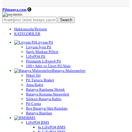
Pilmanya.com
Telif hakkı © 2025. Tüm hakları saklıdır.
Search
Hakkımızda/İletişim
KATEGORİLER
Lityum Pil
Lityum İyon Pil
Şarjlı Matkap Pilleri
LiFePO4 Pil
Prizmatik LiFepo4 Pil
100+ Adet ve Üzeri Pil Alım
Batarya Malzemeleri
Nikel Tel
Pil Tutucu Braket
Arpa Kağıt
Batarya Kaplama Shrink
Batarya Koruma Süngerleri
Silikon Batarya Kablo
Pil Conta
Boş Batarya/Akü Kutuları
Batarya Bantları
BMS
LiFePO4 BMS
4s LiFePO4 BMS
8s LiFePO4 BMS