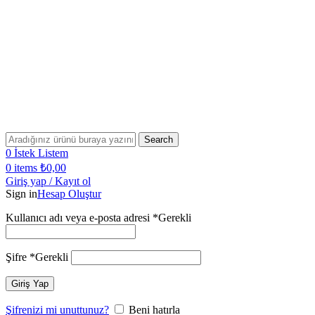
Bugün Sipariş Ver, YARIN KARGO'DA!
2500 TL VE ÜZERİ SİPARİŞLERİNİZDE KARGO
ÜCRETSİZ!
2500 TL VE ÜZERİ ÜCRETSİZ KARGO!
Bugün Sipariş Ver, YARIN KARGO'DA!
Search
0
İstek Listem
0
items
₺
0,00
Giriş yap / Kayıt ol
Sign in
Hesap Oluştur
Kullanıcı adı veya e-posta adresi
*
Gerekli
Şifre
*
Gerekli
Giriş Yap
Şifrenizi mi unuttunuz?
Beni hatırla