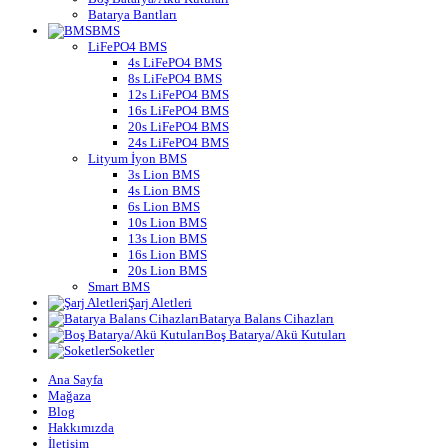
Batarya Bantları
BMS
LiFePO4 BMS
4s LiFePO4 BMS
8s LiFePO4 BMS
12s LiFePO4 BMS
16s LiFePO4 BMS
20s LiFePO4 BMS
24s LiFePO4 BMS
Lityum İyon BMS
3s Lion BMS
4s Lion BMS
6s Lion BMS
10s Lion BMS
13s Lion BMS
16s Lion BMS
20s Lion BMS
Smart BMS
Şarj Aletleri
Batarya Balans Cihazları
Boş Batarya/Akü Kutuları
Soketler
Ana Sayfa
Mağaza
Blog
Hakkımızda
İletişim