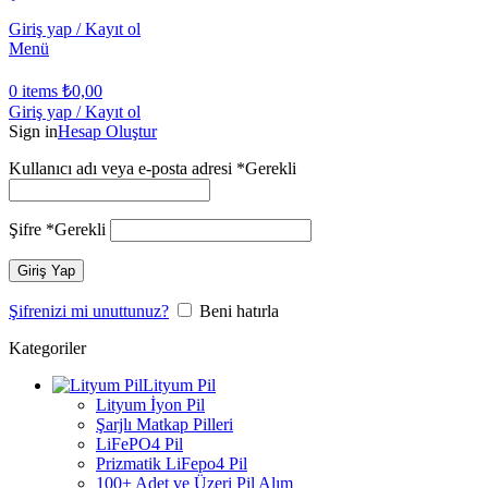
Giriş yap / Kayıt ol
Menü
0
items
₺
0,00
Giriş yap / Kayıt ol
Sign in
Hesap Oluştur
Kullanıcı adı veya e-posta adresi
*
Gerekli
Şifre
*
Gerekli
Giriş Yap
Şifrenizi mi unuttunuz?
Beni hatırla
Kategoriler
Lityum Pil
Lityum İyon Pil
Şarjlı Matkap Pilleri
LiFePO4 Pil
Prizmatik LiFepo4 Pil
100+ Adet ve Üzeri Pil Alım