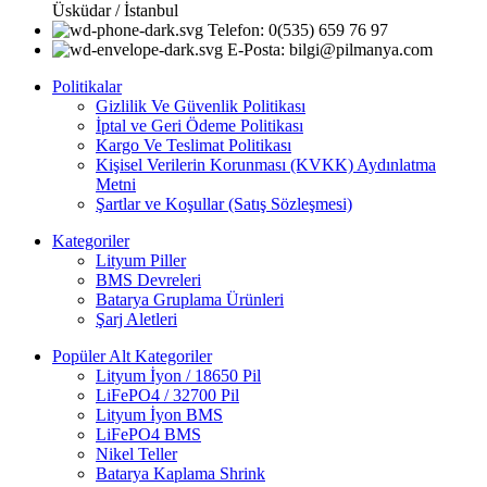
Üsküdar / İstanbul
Telefon: 0(535) 659 76 97
E-Posta: bilgi@pilmanya.com
Politikalar
Gizlilik Ve Güvenlik Politikası
İptal ve Geri Ödeme Politikası
Kargo Ve Teslimat Politikası
Kişisel Verilerin Korunması (KVKK) Aydınlatma
Metni
Şartlar ve Koşullar (Satış Sözleşmesi)
Kategoriler
Lityum Piller
BMS Devreleri
Batarya Gruplama Ürünleri
Şarj Aletleri
Popüler Alt Kategoriler
Lityum İyon / 18650 Pil
LiFePO4 / 32700 Pil
Lityum İyon BMS
LiFePO4 BMS
Nikel Teller
Batarya Kaplama Shrink