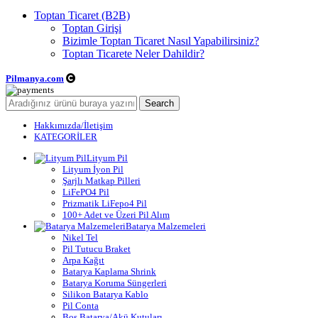
Toptan Ticaret (B2B)
Toptan Girişi
Bizimle Toptan Ticaret Nasıl Yapabilirsiniz?
Toptan Ticarete Neler Dahildir?
Pilmanya.com
Telif hakkı © 2025. Tüm hakları saklıdır.
Search
Hakkımızda/İletişim
KATEGORİLER
Lityum Pil
Lityum İyon Pil
Şarjlı Matkap Pilleri
LiFePO4 Pil
Prizmatik LiFepo4 Pil
100+ Adet ve Üzeri Pil Alım
Batarya Malzemeleri
Nikel Tel
Pil Tutucu Braket
Arpa Kağıt
Batarya Kaplama Shrink
Batarya Koruma Süngerleri
Silikon Batarya Kablo
Pil Conta
Boş Batarya/Akü Kutuları