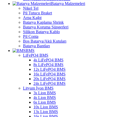
Batarya Malzemeleri
Nikel Tel
Pil Tutucu Braket
Arpa Kağıt
Batarya Kaplama Shrink
Batarya Koruma Süngerleri
Silikon Batarya Kablo
Pil Conta
Boş Batarya/Akü Kutuları
Batarya Bantları
BMS
LiFePO4 BMS
4s LiFePO4 BMS
8s LiFePO4 BMS
12s LiFePO4 BMS
16s LiFePO4 BMS
20s LiFePO4 BMS
24s LiFePO4 BMS
Lityum İyon BMS
3s Lion BMS
4s Lion BMS
6s Lion BMS
10s Lion BMS
13s Lion BMS
16s Lion BMS