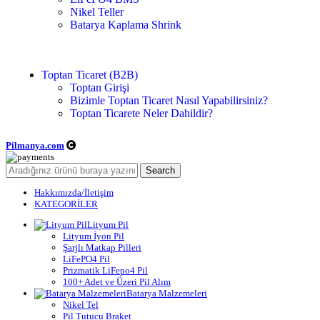
Nikel Teller
Batarya Kaplama Shrink
Toptan Ticaret (B2B)
Toptan Girişi
Bizimle Toptan Ticaret Nasıl Yapabilirsiniz?
Toptan Ticarete Neler Dahildir?
Pilmanya.com
Telif hakkı © 2025. Tüm hakları saklıdır.
Search
Hakkımızda/İletişim
KATEGORİLER
Lityum Pil
Lityum İyon Pil
Şarjlı Matkap Pilleri
LiFePO4 Pil
Prizmatik LiFepo4 Pil
100+ Adet ve Üzeri Pil Alım
Batarya Malzemeleri
Nikel Tel
Pil Tutucu Braket