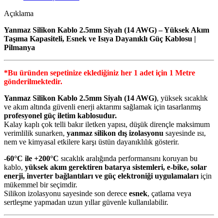
Açıklama
Yanmaz Silikon Kablo 2.5mm Siyah (14 AWG) – Yüksek Akım
Taşıma Kapasiteli, Esnek ve Isıya Dayanıklı Güç Kablosu |
Pilmanya
*Bu üründen sepetinize eklediğiniz her 1 adet için 1 Metre
gönderilmektedir.
Yanmaz Silikon Kablo 2.5mm Siyah (14 AWG)
, yüksek sıcaklık
ve akım altında güvenli enerji aktarımı sağlamak için tasarlanmış
profesyonel güç iletim kablosudur.
Kalay kaplı çok telli bakır iletken yapısı, düşük dirençle maksimum
verimlilik sunarken,
yanmaz silikon dış izolasyonu
sayesinde ısı,
nem ve kimyasal etkilere karşı üstün dayanıklılık gösterir.
-60°C ile +200°C
sıcaklık aralığında performansını koruyan bu
kablo,
yüksek akım gerektiren batarya sistemleri, e-bike, solar
enerji, inverter bağlantıları ve güç elektroniği uygulamaları
için
mükemmel bir seçimdir.
Silikon izolasyonu sayesinde son derece
esnek
, çatlama veya
sertleşme yapmadan uzun yıllar güvenle kullanılabilir.