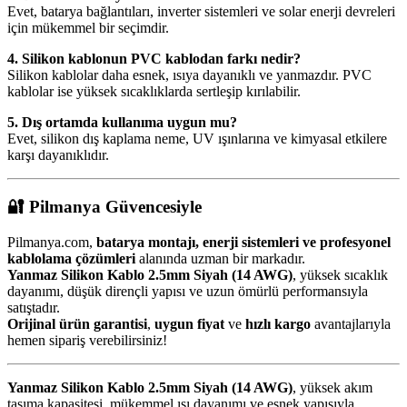
Evet, batarya bağlantıları, inverter sistemleri ve solar enerji devreleri
için mükemmel bir seçimdir.
4. Silikon kablonun PVC kablodan farkı nedir?
Silikon kablolar daha esnek, ısıya dayanıklı ve yanmazdır. PVC
kablolar ise yüksek sıcaklıklarda sertleşip kırılabilir.
5. Dış ortamda kullanıma uygun mu?
Evet, silikon dış kaplama neme, UV ışınlarına ve kimyasal etkilere
karşı dayanıklıdır.
🔐
Pilmanya Güvencesiyle
Pilmanya.com,
batarya montajı, enerji sistemleri ve profesyonel
kablolama çözümleri
alanında uzman bir markadır.
Yanmaz Silikon Kablo 2.5mm Siyah (14 AWG)
, yüksek sıcaklık
dayanımı, düşük dirençli yapısı ve uzun ömürlü performansıyla
satıştadır.
Orijinal ürün garantisi
,
uygun fiyat
ve
hızlı kargo
avantajlarıyla
hemen sipariş verebilirsiniz!
Yanmaz Silikon Kablo 2.5mm Siyah (14 AWG)
, yüksek akım
taşıma kapasitesi, mükemmel ısı dayanımı ve esnek yapısıyla