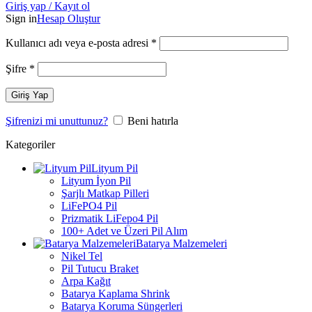
Giriş yap / Kayıt ol
Sign in
Hesap Oluştur
Kullanıcı adı veya e-posta adresi
*
Şifre
*
Giriş Yap
Şifrenizi mi unuttunuz?
Beni hatırla
Kategoriler
Lityum Pil
Lityum İyon Pil
Şarjlı Matkap Pilleri
LiFePO4 Pil
Prizmatik LiFepo4 Pil
100+ Adet ve Üzeri Pil Alım
Batarya Malzemeleri
Nikel Tel
Pil Tutucu Braket
Arpa Kağıt
Batarya Kaplama Shrink
Batarya Koruma Süngerleri