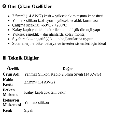
⚙️
Öne Çıkan Özellikler
2.5mm² (14 AWG) kesit – yüksek akım taşıma kapasitesi
Yanmaz silikon izolasyon – yüksek sıcaklık koruması
Çalışma sıcaklığı: -60°C / +200°C
Kalay kaplı çok telli bakır iletken – düşük dirençli yapı
Yüksek esneklik – dar alanlarda kolay montaj
Siyah renk – negatif (-) kutup bağlantılarına uygun
Solar enerji, e-bike, batarya ve inverter sistemleri için ideal
🔋
Teknik Bilgiler
Özellik
Değer
Ürün Adı
Yanmaz Silikon Kablo 2.5mm Siyah (14 AWG)
Kablo
2.5mm² (14 AWG)
Kesiti
İletken
Kalay kaplı çok telli bakır
Malzeme
İzolasyon
Yanmaz silikon
Malzemesi
Renk
Siyah