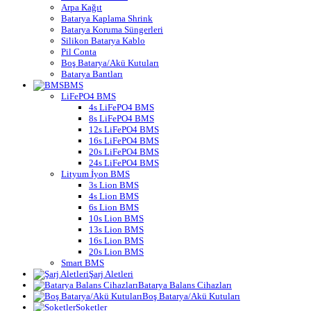
Arpa Kağıt
Batarya Kaplama Shrink
Batarya Koruma Süngerleri
Silikon Batarya Kablo
Pil Conta
Boş Batarya/Akü Kutuları
Batarya Bantları
BMS
LiFePO4 BMS
4s LiFePO4 BMS
8s LiFePO4 BMS
12s LiFePO4 BMS
16s LiFePO4 BMS
20s LiFePO4 BMS
24s LiFePO4 BMS
Lityum İyon BMS
3s Lion BMS
4s Lion BMS
6s Lion BMS
10s Lion BMS
13s Lion BMS
16s Lion BMS
20s Lion BMS
Smart BMS
Şarj Aletleri
Batarya Balans Cihazları
Boş Batarya/Akü Kutuları
Soketler