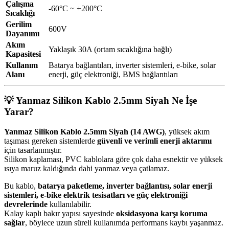
Çalışma
-60°C ~ +200°C
Sıcaklığı
Gerilim
600V
Dayanımı
Akım
Yaklaşık 30A (ortam sıcaklığına bağlı)
Kapasitesi
Kullanım
Batarya bağlantıları, inverter sistemleri, e-bike, solar
Alanı
enerji, güç elektroniği, BMS bağlantıları
💡
Yanmaz Silikon Kablo 2.5mm Siyah Ne İşe
Yarar?
Yanmaz Silikon Kablo 2.5mm Siyah (14 AWG)
, yüksek akım
taşıması gereken sistemlerde
güvenli ve verimli enerji aktarımı
için tasarlanmıştır.
Silikon kaplaması, PVC kablolara göre çok daha esnektir ve yüksek
ısıya maruz kaldığında dahi yanmaz veya çatlamaz.
Bu kablo,
batarya paketleme, inverter bağlantısı, solar enerji
sistemleri, e-bike elektrik tesisatları ve güç elektroniği
devrelerinde
kullanılabilir.
Kalay kaplı bakır yapısı sayesinde
oksidasyona karşı koruma
sağlar
, böylece uzun süreli kullanımda performans kaybı yaşanmaz.