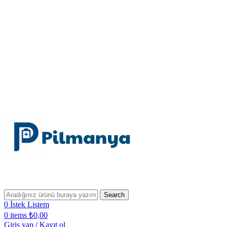
Bugün Sipariş Ver, YARIN KARGO'DA!
2500 TL VE ÜZERİ SİPARİŞLERİNİZDE KARGO
ÜCRETSİZ!
2500 TL VE ÜZERİ ÜCRETSİZ KARGO!
Bugün Sipariş Ver, YARIN KARGO'DA!
Search
0
İstek Listem
0
items
₺
0,00
Giriş yap / Kayıt ol