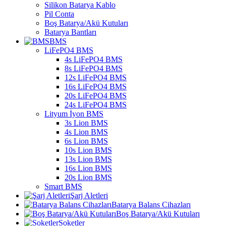
Silikon Batarya Kablo
Pil Conta
Boş Batarya/Akü Kutuları
Batarya Bantları
BMS
LiFePO4 BMS
4s LiFePO4 BMS
8s LiFePO4 BMS
12s LiFePO4 BMS
16s LiFePO4 BMS
20s LiFePO4 BMS
24s LiFePO4 BMS
Lityum İyon BMS
3s Lion BMS
4s Lion BMS
6s Lion BMS
10s Lion BMS
13s Lion BMS
16s Lion BMS
20s Lion BMS
Smart BMS
Şarj Aletleri
Batarya Balans Cihazları
Boş Batarya/Akü Kutuları
Soketler