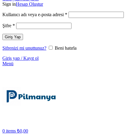
Sign in
Hesap Oluştur
Kullanıcı adı veya e-posta adresi
*
Şifre
*
Giriş Yap
Şifrenizi mi unuttunuz?
Beni hatırla
Giriş yap / Kayıt ol
Menü
0
items
₺
0,00