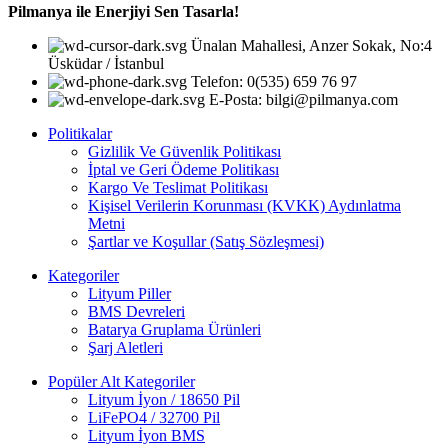
Pilmanya ile Enerjiyi Sen Tasarla!
Ünalan Mahallesi, Anzer Sokak, No:4
Üsküdar / İstanbul
Telefon: 0(535) 659 76 97
E-Posta: bilgi@pilmanya.com
Politikalar
Gizlilik Ve Güvenlik Politikası
İptal ve Geri Ödeme Politikası
Kargo Ve Teslimat Politikası
Kişisel Verilerin Korunması (KVKK) Aydınlatma
Metni
Şartlar ve Koşullar (Satış Sözleşmesi)
Kategoriler
Lityum Piller
BMS Devreleri
Batarya Gruplama Ürünleri
Şarj Aletleri
Popüler Alt Kategoriler
Lityum İyon / 18650 Pil
LiFePO4 / 32700 Pil
Lityum İyon BMS