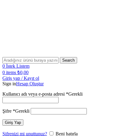
Bugün Sipariş Ver, YARIN KARGO'DA!
2500 TL VE ÜZERİ SİPARİŞLERİNİZDE KARGO
ÜCRETSİZ!
2500 TL VE ÜZERİ ÜCRETSİZ KARGO!
Bugün Sipariş Ver, YARIN KARGO'DA!
Search
0
İstek Listem
0
items
₺
0,00
Giriş yap / Kayıt ol
Sign in
Hesap Oluştur
Kullanıcı adı veya e-posta adresi
*
Gerekli
Şifre
*
Gerekli
Giriş Yap
Şifrenizi mi unuttunuz?
Beni hatırla