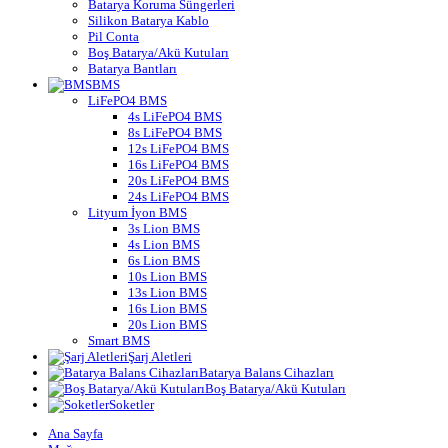
Batarya Koruma Süngerleri
Silikon Batarya Kablo
Pil Conta
Boş Batarya/Akü Kutuları
Batarya Bantları
BMS
LiFePO4 BMS
4s LiFePO4 BMS
8s LiFePO4 BMS
12s LiFePO4 BMS
16s LiFePO4 BMS
20s LiFePO4 BMS
24s LiFePO4 BMS
Lityum İyon BMS
3s Lion BMS
4s Lion BMS
6s Lion BMS
10s Lion BMS
13s Lion BMS
16s Lion BMS
20s Lion BMS
Smart BMS
Şarj Aletleri
Batarya Balans Cihazları
Boş Batarya/Akü Kutuları
Soketler
Ana Sayfa