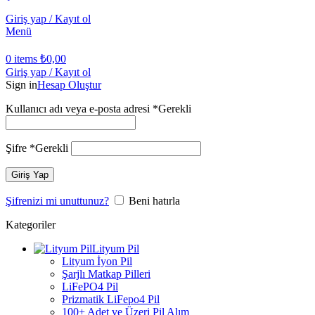
Giriş yap / Kayıt ol
Menü
0
items
₺
0,00
Giriş yap / Kayıt ol
Sign in
Hesap Oluştur
Kullanıcı adı veya e-posta adresi
*
Gerekli
Şifre
*
Gerekli
Giriş Yap
Şifrenizi mi unuttunuz?
Beni hatırla
Kategoriler
Lityum Pil
Lityum İyon Pil
Şarjlı Matkap Pilleri
LiFePO4 Pil
Prizmatik LiFepo4 Pil
100+ Adet ve Üzeri Pil Alım