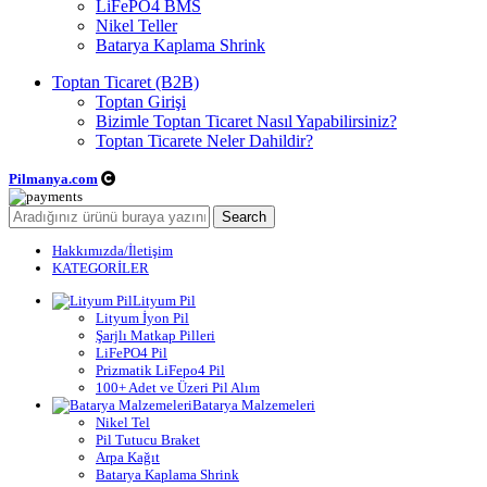
LiFePO4 BMS
Nikel Teller
Batarya Kaplama Shrink
Toptan Ticaret (B2B)
Toptan Girişi
Bizimle Toptan Ticaret Nasıl Yapabilirsiniz?
Toptan Ticarete Neler Dahildir?
Pilmanya.com
Telif hakkı © 2025. Tüm hakları saklıdır.
Search
Hakkımızda/İletişim
KATEGORİLER
Lityum Pil
Lityum İyon Pil
Şarjlı Matkap Pilleri
LiFePO4 Pil
Prizmatik LiFepo4 Pil
100+ Adet ve Üzeri Pil Alım
Batarya Malzemeleri
Nikel Tel
Pil Tutucu Braket
Arpa Kağıt
Batarya Kaplama Shrink