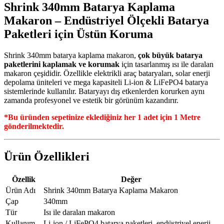
Shrink 340mm Batarya Kaplama
Makaron – Endüstriyel Ölçekli Batarya
Paketleri için Üstün Koruma
Shrink 340mm batarya kaplama makaron,
çok büyük batarya
paketlerini kaplamak ve korumak
için tasarlanmış ısı ile daralan
makaron çeşididir. Özellikle elektrikli araç bataryaları, solar enerji
depolama üniteleri ve mega kapasiteli Li-ion & LiFePO4 batarya
sistemlerinde kullanılır. Bataryayı dış etkenlerden korurken aynı
zamanda profesyonel ve estetik bir görünüm kazandırır.
*Bu üründen sepetinize eklediğiniz her 1 adet için 1 Metre
gönderilmektedir.
Ürün Özellikleri
Özellik
Değer
Ürün Adı
Shrink 340mm Batarya Kaplama Makaron
Çap
340mm
Tür
Isı ile daralan makaron
Kullanım
Li-ion / LiFePO4 batarya paketleri, endüstriyel enerji