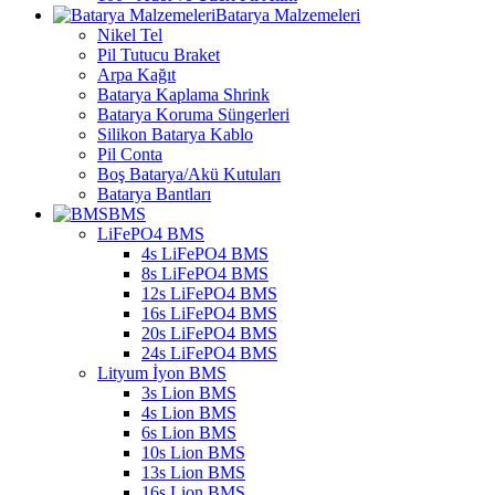
Batarya Malzemeleri
Nikel Tel
Pil Tutucu Braket
Arpa Kağıt
Batarya Kaplama Shrink
Batarya Koruma Süngerleri
Silikon Batarya Kablo
Pil Conta
Boş Batarya/Akü Kutuları
Batarya Bantları
BMS
LiFePO4 BMS
4s LiFePO4 BMS
8s LiFePO4 BMS
12s LiFePO4 BMS
16s LiFePO4 BMS
20s LiFePO4 BMS
24s LiFePO4 BMS
Lityum İyon BMS
3s Lion BMS
4s Lion BMS
6s Lion BMS
10s Lion BMS
13s Lion BMS
16s Lion BMS