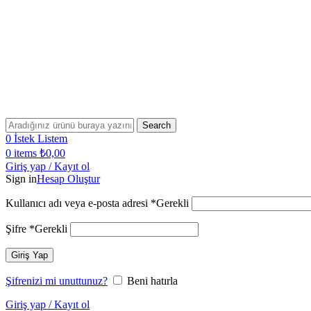
Search
0
İstek Listem
0
items
₺
0,00
Giriş yap / Kayıt ol
Sign in
Hesap Oluştur
Kullanıcı adı veya e-posta adresi
*
Gerekli
Şifre
*
Gerekli
Giriş Yap
Şifrenizi mi unuttunuz?
Beni hatırla
Giriş yap / Kayıt ol