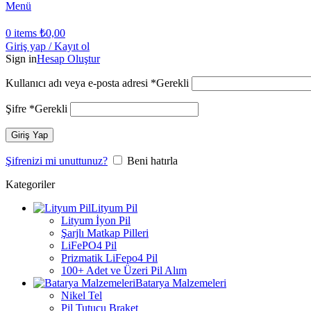
Menü
0
items
₺
0,00
Giriş yap / Kayıt ol
Sign in
Hesap Oluştur
Kullanıcı adı veya e-posta adresi
*
Gerekli
Şifre
*
Gerekli
Giriş Yap
Şifrenizi mi unuttunuz?
Beni hatırla
Kategoriler
Lityum Pil
Lityum İyon Pil
Şarjlı Matkap Pilleri
LiFePO4 Pil
Prizmatik LiFepo4 Pil
100+ Adet ve Üzeri Pil Alım
Batarya Malzemeleri
Nikel Tel
Pil Tutucu Braket