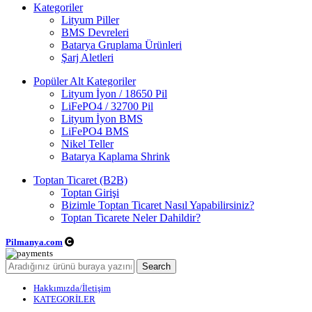
Kategoriler
Lityum Piller
BMS Devreleri
Batarya Gruplama Ürünleri
Şarj Aletleri
Popüler Alt Kategoriler
Lityum İyon / 18650 Pil
LiFePO4 / 32700 Pil
Lityum İyon BMS
LiFePO4 BMS
Nikel Teller
Batarya Kaplama Shrink
Toptan Ticaret (B2B)
Toptan Girişi
Bizimle Toptan Ticaret Nasıl Yapabilirsiniz?
Toptan Ticarete Neler Dahildir?
Pilmanya.com
Telif hakkı © 2025. Tüm hakları saklıdır.
Search
Hakkımızda/İletişim
KATEGORİLER