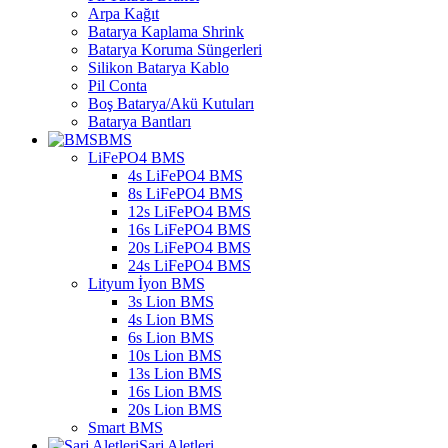
Arpa Kağıt
Batarya Kaplama Shrink
Batarya Koruma Süngerleri
Silikon Batarya Kablo
Pil Conta
Boş Batarya/Akü Kutuları
Batarya Bantları
BMS
LiFePO4 BMS
4s LiFePO4 BMS
8s LiFePO4 BMS
12s LiFePO4 BMS
16s LiFePO4 BMS
20s LiFePO4 BMS
24s LiFePO4 BMS
Lityum İyon BMS
3s Lion BMS
4s Lion BMS
6s Lion BMS
10s Lion BMS
13s Lion BMS
16s Lion BMS
20s Lion BMS
Smart BMS
Şarj Aletleri