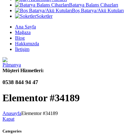
Batarya Balans Cihazları
Boş Batarya/Akü Kutuları
Soketler
Ana Sayfa
Mağaza
Blog
Hakkımızda
İletişim
Müşteri Hizmetleri:
0538 844 94 47
Elementor #34189
Anasayfa
Elementor #34189
Kapat
Categories