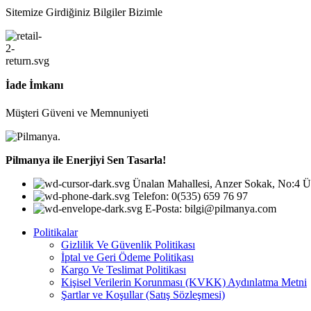
Sitemize Girdiğiniz Bilgiler Bizimle
İade İmkanı
Müşteri Güveni ve Memnuniyeti
Pilmanya ile Enerjiyi Sen Tasarla!
Ünalan Mahallesi, Anzer Sokak, No:4 Üs
Telefon: 0(535) 659 76 97
E-Posta: bilgi@pilmanya.com
Politikalar
Gizlilik Ve Güvenlik Politikası
İptal ve Geri Ödeme Politikası
Kargo Ve Teslimat Politikası
Kişisel Verilerin Korunması (KVKK) Aydınlatma Metni
Şartlar ve Koşullar (Satış Sözleşmesi)