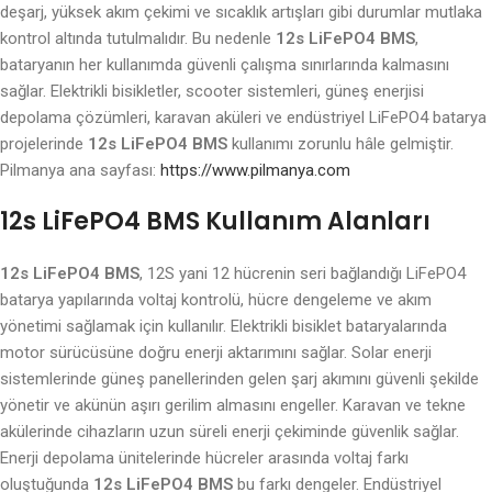
deşarj, yüksek akım çekimi ve sıcaklık artışları gibi durumlar mutlaka
kontrol altında tutulmalıdır. Bu nedenle
12s LiFePO4 BMS
,
bataryanın her kullanımda güvenli çalışma sınırlarında kalmasını
sağlar. Elektrikli bisikletler, scooter sistemleri, güneş enerjisi
depolama çözümleri, karavan aküleri ve endüstriyel LiFePO4 batarya
projelerinde
12s LiFePO4 BMS
kullanımı zorunlu hâle gelmiştir.
Pilmanya ana sayfası:
https://www.pilmanya.com
12s LiFePO4 BMS Kullanım Alanları
12s LiFePO4 BMS
, 12S yani 12 hücrenin seri bağlandığı LiFePO4
batarya yapılarında voltaj kontrolü, hücre dengeleme ve akım
yönetimi sağlamak için kullanılır. Elektrikli bisiklet bataryalarında
motor sürücüsüne doğru enerji aktarımını sağlar. Solar enerji
sistemlerinde güneş panellerinden gelen şarj akımını güvenli şekilde
yönetir ve akünün aşırı gerilim almasını engeller. Karavan ve tekne
akülerinde cihazların uzun süreli enerji çekiminde güvenlik sağlar.
Enerji depolama ünitelerinde hücreler arasında voltaj farkı
oluştuğunda
12s LiFePO4 BMS
bu farkı dengeler. Endüstriyel