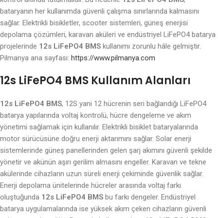
bataryanın her kullanımda güvenli çalışma sınırlarında kalmasını
sağlar. Elektrikli bisikletler, scooter sistemleri, güneş enerjisi
depolama çözümleri, karavan aküleri ve endüstriyel LiFePO4 batarya
projelerinde
12s LiFePO4 BMS
kullanımı zorunlu hâle gelmiştir.
Pilmanya ana sayfası:
https://www.pilmanya.com
12s LiFePO4 BMS Kullanım Alanları
12s LiFePO4 BMS
, 12S yani 12 hücrenin seri bağlandığı LiFePO4
batarya yapılarında voltaj kontrolü, hücre dengeleme ve akım
yönetimi sağlamak için kullanılır. Elektrikli bisiklet bataryalarında
motor sürücüsüne doğru enerji aktarımını sağlar. Solar enerji
sistemlerinde güneş panellerinden gelen şarj akımını güvenli şekilde
yönetir ve akünün aşırı gerilim almasını engeller. Karavan ve tekne
akülerinde cihazların uzun süreli enerji çekiminde güvenlik sağlar.
Enerji depolama ünitelerinde hücreler arasında voltaj farkı
oluştuğunda
12s LiFePO4 BMS
bu farkı dengeler. Endüstriyel
batarya uygulamalarında ise yüksek akım çeken cihazların güvenli