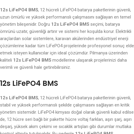
12s LiFePO4 BMS
, 12 hücreli LiFePO4 batarya paketlerinin güvenli,
uzun ömürlü ve yüksek performanslı çalışmasını sağlayan en temel
yönetim bileşenidir. Doğru
12s LiFePO4 BMS
seçimi, batarya
ömrünü uzatır, güvenliği artırır ve sistemi her koşulda korur. Elektrikli
araçlardan solar sistemlere, karavan akülerinden endüstriyel enerji
çözümlerine kadar tüm LiFePO4 projelerinde profesyonel sonuç elde
etmek isteyen kullanıcılar için ideal çözümdür. Pilmanya üzerinden
kaliteli
12s LiFePO4 BMS
modellerine ulaşarak projelerinizi daha
verimli ve güvenli hale getirebilirsiniz.
12s LiFePO4 BMS
12s LiFePO4 BMS
, 12 hücreli LiFePO4 batarya paketlerinin güvenli,
stabil ve yüksek performanslı şekilde çalışmasını sağlayan en kritik
yönetim sistemidir. LiFePO4 kimyası doğal olarak güvenli kabul edilse
de, 12 hücre seri bağlı bir pakette hücre voltaj farkları, aşırı şarj, aşırı
deşarj, yüksek akım çekimi ve sıcaklık artışları gibi durumlar mutlaka
kontrol altında tutulmalıdır. Bu nedenle
12s LiFePO4 BMS
,