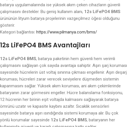
batarya uygulamalarında ise yüksek akım çeken cihazların güvenli
çalışmasını destekler. Bu geniş kullanım alanı,
12s LiFePO4 BMS
ürününün lityum batarya projelerinin vazgeçilmez öğesi olduğunu
gösterir.
Kategori bağlantısı:
https://www.pilmanya.com/bms/
12s LiFePO4 BMS Avantajları
12s LiFePO4 BMS
, batarya paketinin hem güvenli hem verimli
çalışmasını sağlayan çok sayıda avantaja sahiptir. Aşırı şarj koruması
sayesinde hücrelerin üst voltaj sınırına çıkması engellenir. Aşırı deşarj
koruması, hücreleri zarar verecek seviyelere düşmeden sistemin
kapanmasını sağlar. Yüksek akım koruması, ani akım çekimlerinde
bataryanın zarar görmesini engeller. Hücre balanslama fonksiyonu,
12 hücrenin her birinin eşit voltajda kalmasını sağlayarak batarya
ömrünü uzatır ve kapasite kaybını azaltır. Sıcaklık sensörleri
sayesinde batarya aşırı ısındığında sistemi korumaya alır. Bu çok
yönlü korumalar sayesinde
12s LiFePO4 BMS
, bataryanın her
kullanımda güvenli ve kararlı çalışmasına katkı sağlar.