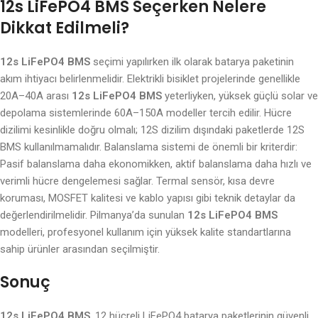
12s LiFePO4 BMS Seçerken Nelere
Dikkat Edilmeli?
12s LiFePO4 BMS
seçimi yapılırken ilk olarak batarya paketinin
akım ihtiyacı belirlenmelidir. Elektrikli bisiklet projelerinde genellikle
20A–40A arası
12s LiFePO4 BMS
yeterliyken, yüksek güçlü solar ve
depolama sistemlerinde 60A–150A modeller tercih edilir. Hücre
dizilimi kesinlikle doğru olmalı; 12S dizilim dışındaki paketlerde 12S
BMS kullanılmamalıdır. Balanslama sistemi de önemli bir kriterdir:
Pasif balanslama daha ekonomikken, aktif balanslama daha hızlı ve
verimli hücre dengelemesi sağlar. Termal sensör, kısa devre
koruması, MOSFET kalitesi ve kablo yapısı gibi teknik detaylar da
değerlendirilmelidir. Pilmanya’da sunulan
12s LiFePO4 BMS
modelleri, profesyonel kullanım için yüksek kalite standartlarına
sahip ürünler arasından seçilmiştir.
Sonuç
12s LiFePO4 BMS
, 12 hücreli LiFePO4 batarya paketlerinin güvenli,