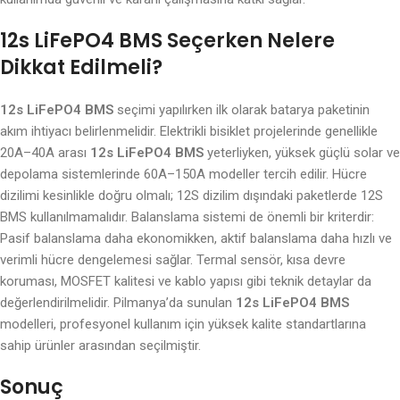
12s LiFePO4 BMS Seçerken Nelere
Dikkat Edilmeli?
12s LiFePO4 BMS
seçimi yapılırken ilk olarak batarya paketinin
akım ihtiyacı belirlenmelidir. Elektrikli bisiklet projelerinde genellikle
20A–40A arası
12s LiFePO4 BMS
yeterliyken, yüksek güçlü solar ve
depolama sistemlerinde 60A–150A modeller tercih edilir. Hücre
dizilimi kesinlikle doğru olmalı; 12S dizilim dışındaki paketlerde 12S
BMS kullanılmamalıdır. Balanslama sistemi de önemli bir kriterdir:
Pasif balanslama daha ekonomikken, aktif balanslama daha hızlı ve
verimli hücre dengelemesi sağlar. Termal sensör, kısa devre
koruması, MOSFET kalitesi ve kablo yapısı gibi teknik detaylar da
değerlendirilmelidir. Pilmanya’da sunulan
12s LiFePO4 BMS
modelleri, profesyonel kullanım için yüksek kalite standartlarına
sahip ürünler arasından seçilmiştir.
Sonuç