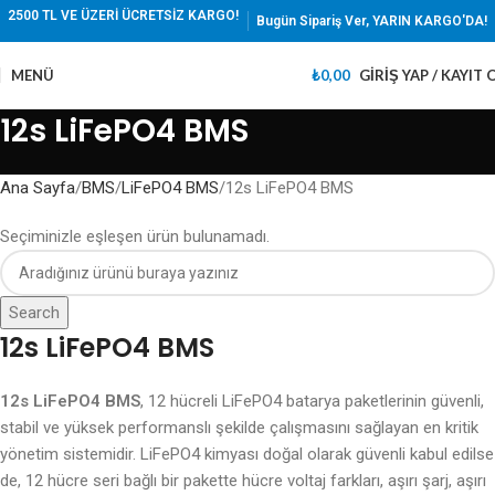
2500 TL VE ÜZERİ ÜCRETSİZ KARGO!
Bugün Sipariş Ver, YARIN KARGO'DA!
MENÜ
₺
0,00
GIRIŞ YAP / KAYIT 
12s LiFePO4 BMS
Ana Sayfa
BMS
LiFePO4 BMS
12s LiFePO4 BMS
Seçiminizle eşleşen ürün bulunamadı.
Search
12s LiFePO4 BMS
12s LiFePO4 BMS
, 12 hücreli LiFePO4 batarya paketlerinin güvenli,
stabil ve yüksek performanslı şekilde çalışmasını sağlayan en kritik
yönetim sistemidir. LiFePO4 kimyası doğal olarak güvenli kabul edilse
de, 12 hücre seri bağlı bir pakette hücre voltaj farkları, aşırı şarj, aşırı