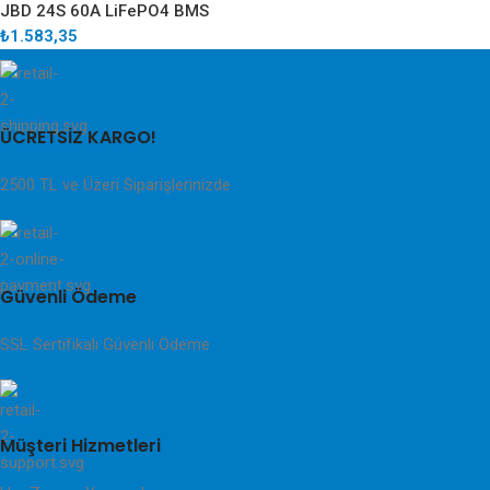
JBD 24S 60A LiFePO4 BMS
₺
1.583,35
ÜCRETSİZ KARGO!
2500 TL ve Üzeri Siparişlerinizde
Güvenli Ödeme
SSL Sertifikalı Güvenli Ödeme
Müşteri Hizmetleri