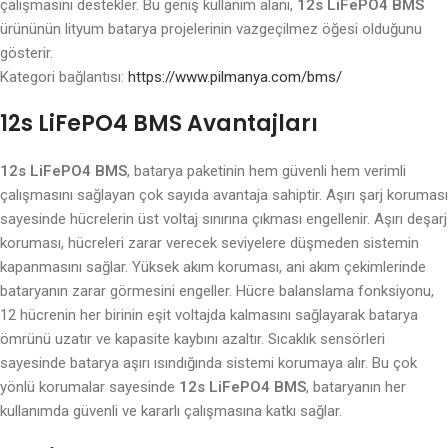
çalışmasını destekler. Bu geniş kullanım alanı,
12s LiFePO4 BMS
ürününün lityum batarya projelerinin vazgeçilmez öğesi olduğunu
gösterir.
Kategori bağlantısı:
https://www.pilmanya.com/bms/
12s LiFePO4 BMS Avantajları
12s LiFePO4 BMS
, batarya paketinin hem güvenli hem verimli
çalışmasını sağlayan çok sayıda avantaja sahiptir. Aşırı şarj koruması
sayesinde hücrelerin üst voltaj sınırına çıkması engellenir. Aşırı deşarj
koruması, hücreleri zarar verecek seviyelere düşmeden sistemin
kapanmasını sağlar. Yüksek akım koruması, ani akım çekimlerinde
bataryanın zarar görmesini engeller. Hücre balanslama fonksiyonu,
12 hücrenin her birinin eşit voltajda kalmasını sağlayarak batarya
ömrünü uzatır ve kapasite kaybını azaltır. Sıcaklık sensörleri
sayesinde batarya aşırı ısındığında sistemi korumaya alır. Bu çok
yönlü korumalar sayesinde
12s LiFePO4 BMS
, bataryanın her
kullanımda güvenli ve kararlı çalışmasına katkı sağlar.