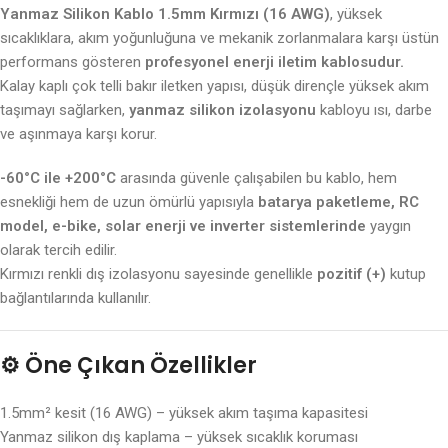
Yanmaz Silikon Kablo 1.5mm Kırmızı (16 AWG)
, yüksek
sıcaklıklara, akım yoğunluğuna ve mekanik zorlanmalara karşı üstün
performans gösteren
profesyonel enerji iletim kablosudur.
Kalay kaplı çok telli bakır iletken yapısı, düşük dirençle yüksek akım
taşımayı sağlarken,
yanmaz silikon izolasyonu
kabloyu ısı, darbe
ve aşınmaya karşı korur.
-60°C ile +200°C
arasında güvenle çalışabilen bu kablo, hem
esnekliği hem de uzun ömürlü yapısıyla
batarya paketleme, RC
model, e-bike, solar enerji ve inverter sistemlerinde
yaygın
olarak tercih edilir.
Kırmızı renkli dış izolasyonu sayesinde genellikle
pozitif (+)
kutup
bağlantılarında kullanılır.
⚙️
Öne Çıkan Özellikler
1.5mm² kesit (16 AWG) – yüksek akım taşıma kapasitesi
Yanmaz silikon dış kaplama – yüksek sıcaklık koruması