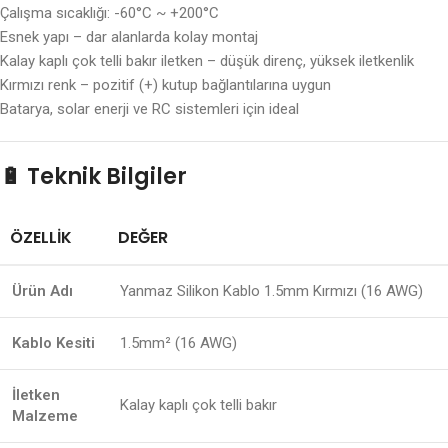
Çalışma sıcaklığı: -60°C ~ +200°C
Esnek yapı – dar alanlarda kolay montaj
Kalay kaplı çok telli bakır iletken – düşük direnç, yüksek iletkenlik
Kırmızı renk – pozitif (+) kutup bağlantılarına uygun
Batarya, solar enerji ve RC sistemleri için ideal
🔋
Teknik Bilgiler
ÖZELLIK
DEĞER
Ürün Adı
Yanmaz Silikon Kablo 1.5mm Kırmızı (16 AWG)
Kablo Kesiti
1.5mm² (16 AWG)
İletken
Kalay kaplı çok telli bakır
Malzeme