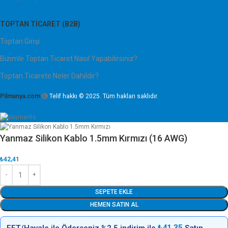
TOPTAN TICARET (B2B)
Toptan Girişi
Bizimle Toptan Ticaret Nasıl Yapabilirsiniz?
Toptan Ticarete Neler Dahildir?
Pilmanya.com
Telif hakkı © 2025. Tüm hakları saklıdır.
Yanmaz Silikon Kablo 1.5mm Kırmızı (16 AWG)
₺
42,41
SEPETE EKLE
HEMEN SATIN AL
₺
41,35
EFT/Havale ile Öderseniz %2.5 indirim ile
Satın