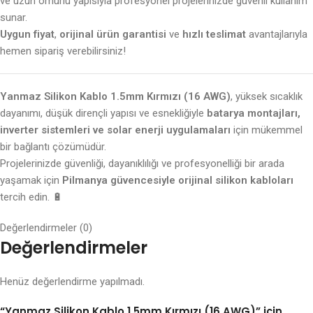
ve uzun ömürlü yapısıyla profesyonel projelerinizde güvenli kullanım
sunar.
Uygun fiyat
,
orijinal ürün garantisi
ve
hızlı teslimat
avantajlarıyla
hemen sipariş verebilirsiniz!
Yanmaz Silikon Kablo 1.5mm Kırmızı (16 AWG)
, yüksek sıcaklık
dayanımı, düşük dirençli yapısı ve esnekliğiyle
batarya montajları,
inverter sistemleri ve solar enerji uygulamaları
için mükemmel
bir bağlantı çözümüdür.
Projelerinizde güvenliği, dayanıklılığı ve profesyonelliği bir arada
yaşamak için
Pilmanya güvencesiyle orijinal silikon kabloları
tercih edin. 🔋
Değerlendirmeler (0)
Değerlendirmeler
Henüz değerlendirme yapılmadı.
“Yanmaz Silikon Kablo 1.5mm Kırmızı (16 AWG)” için