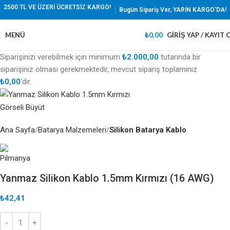
2500 TL VE ÜZERİ ÜCRETSİZ KARGO!
Bugün Sipariş Ver, YARIN KARGO'DA!
MENÜ
₺
0,00
GIRIŞ YAP / KAYIT 
Siparişinizi verebilmek için minimum
₺
2.000,00
tutarında bir
siparişiniz olması gerekmektedir, mevcut sipariş toplamınız
₺
0,00
'dir.
Görseli Büyüt
Ana Sayfa
Batarya Malzemeleri
Silikon Batarya Kablo
Yanmaz Silikon Kablo 1.5mm Kırmızı (16 AWG)
₺
42,41