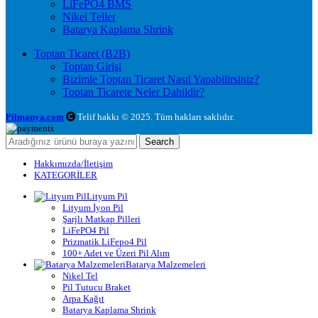
LiFePO4 BMS
Nikel Teller
Batarya Kaplama Shrink
Toptan Ticaret (B2B)
Toptan Girişi
Bizimle Toptan Ticaret Nasıl Yapabilirsiniz?
Toptan Ticarete Neler Dahildir?
Pilmanya.com
Telif hakkı © 2025. Tüm hakları saklıdır.
Search
Hakkımızda/İletişim
KATEGORİLER
Lityum Pil
Lityum İyon Pil
Şarjlı Matkap Pilleri
LiFePO4 Pil
Prizmatik LiFepo4 Pil
100+ Adet ve Üzeri Pil Alım
Batarya Malzemeleri
Nikel Tel
Pil Tutucu Braket
Arpa Kağıt
Batarya Kaplama Shrink