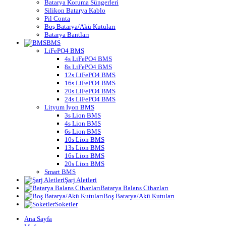
Batarya Koruma Süngerleri
Silikon Batarya Kablo
Pil Conta
Boş Batarya/Akü Kutuları
Batarya Bantları
BMS
LiFePO4 BMS
4s LiFePO4 BMS
8s LiFePO4 BMS
12s LiFePO4 BMS
16s LiFePO4 BMS
20s LiFePO4 BMS
24s LiFePO4 BMS
Lityum İyon BMS
3s Lion BMS
4s Lion BMS
6s Lion BMS
10s Lion BMS
13s Lion BMS
16s Lion BMS
20s Lion BMS
Smart BMS
Şarj Aletleri
Batarya Balans Cihazları
Boş Batarya/Akü Kutuları
Soketler
Ana Sayfa