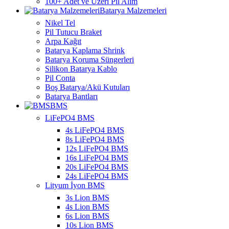
100+ Adet ve Üzeri Pil Alım
Batarya Malzemeleri
Nikel Tel
Pil Tutucu Braket
Arpa Kağıt
Batarya Kaplama Shrink
Batarya Koruma Süngerleri
Silikon Batarya Kablo
Pil Conta
Boş Batarya/Akü Kutuları
Batarya Bantları
BMS
LiFePO4 BMS
4s LiFePO4 BMS
8s LiFePO4 BMS
12s LiFePO4 BMS
16s LiFePO4 BMS
20s LiFePO4 BMS
24s LiFePO4 BMS
Lityum İyon BMS
3s Lion BMS
4s Lion BMS
6s Lion BMS
10s Lion BMS