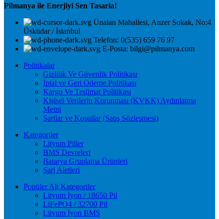
Pilmanya ile Enerjiyi Sen Tasarla!
Ünalan Mahallesi, Anzer Sokak, No:4
Üsküdar / İstanbul
Telefon: 0(535) 659 76 97
E-Posta: bilgi@pilmanya.com
Politikalar
Gizlilik Ve Güvenlik Politikası
İptal ve Geri Ödeme Politikası
Kargo Ve Teslimat Politikası
Kişisel Verilerin Korunması (KVKK) Aydınlatma
Metni
Şartlar ve Koşullar (Satış Sözleşmesi)
Kategoriler
Lityum Piller
BMS Devreleri
Batarya Gruplama Ürünleri
Şarj Aletleri
Popüler Alt Kategoriler
Lityum İyon / 18650 Pil
LiFePO4 / 32700 Pil
Lityum İyon BMS