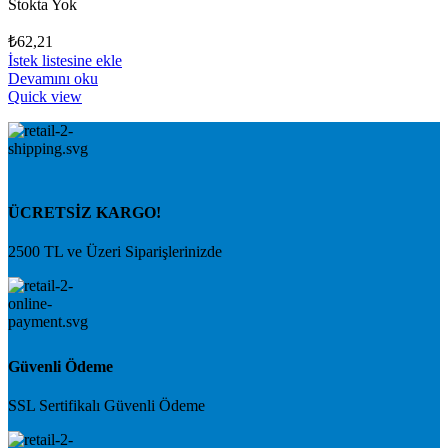
Stokta Yok
₺
62,21
İstek listesine ekle
Devamını oku
Quick view
ÜCRETSİZ KARGO!
2500 TL ve Üzeri Siparişlerinizde
Güvenli Ödeme
SSL Sertifikalı Güvenli Ödeme