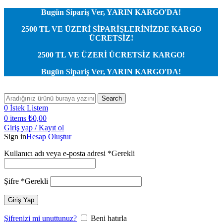
Bugün Sipariş Ver, YARIN KARGO'DA!
2500 TL VE ÜZERİ SİPARİŞLERİNİZDE KARGO
ÜCRETSİZ!
2500 TL VE ÜZERİ ÜCRETSİZ KARGO!
Bugün Sipariş Ver, YARIN KARGO'DA!
Search
0
İstek Listem
0
items
₺
0,00
Giriş yap / Kayıt ol
Sign in
Hesap Oluştur
Kullanıcı adı veya e-posta adresi
*
Gerekli
Şifre
*
Gerekli
Giriş Yap
Şifrenizi mi unuttunuz?
Beni hatırla