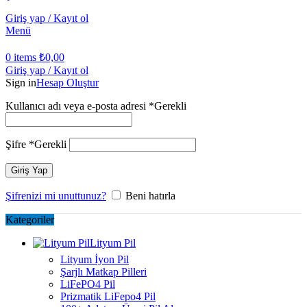
Giriş yap / Kayıt ol
Menü
0
items
₺
0,00
Giriş yap / Kayıt ol
Sign in
Hesap Oluştur
Kullanıcı adı veya e-posta adresi
*
Gerekli
Şifre
*
Gerekli
Giriş Yap
Şifrenizi mi unuttunuz?
Beni hatırla
Kategoriler
Lityum Pil
Lityum İyon Pil
Şarjlı Matkap Pilleri
LiFePO4 Pil
Prizmatik LiFepo4 Pil