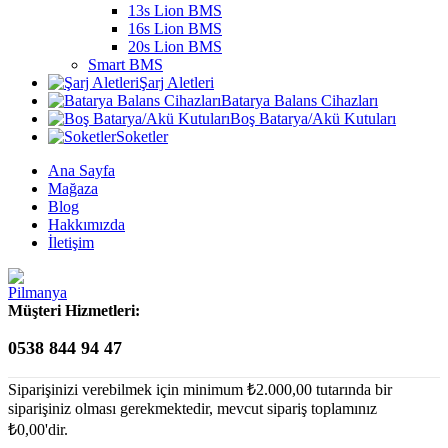
13s Lion BMS
16s Lion BMS
20s Lion BMS
Smart BMS
Şarj Aletleri
Batarya Balans Cihazları
Boş Batarya/Akü Kutuları
Soketler
Ana Sayfa
Mağaza
Blog
Hakkımızda
İletişim
Müşteri Hizmetleri:
0538 844 94 47
Siparişinizi verebilmek için minimum
₺
2.000,00
tutarında bir
siparişiniz olması gerekmektedir, mevcut sipariş toplamınız
₺
0,00
'dir.