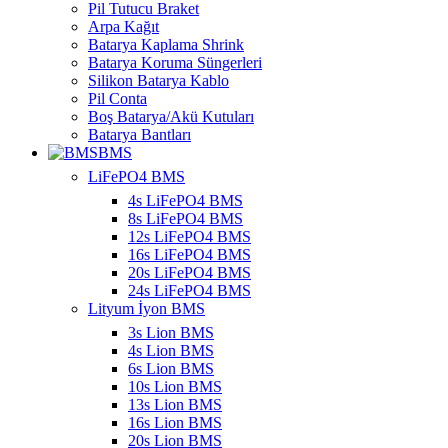
Pil Tutucu Braket
Arpa Kağıt
Batarya Kaplama Shrink
Batarya Koruma Süngerleri
Silikon Batarya Kablo
Pil Conta
Boş Batarya/Akü Kutuları
Batarya Bantları
BMS
LiFePO4 BMS
4s LiFePO4 BMS
8s LiFePO4 BMS
12s LiFePO4 BMS
16s LiFePO4 BMS
20s LiFePO4 BMS
24s LiFePO4 BMS
Lityum İyon BMS
3s Lion BMS
4s Lion BMS
6s Lion BMS
10s Lion BMS
13s Lion BMS
16s Lion BMS
20s Lion BMS