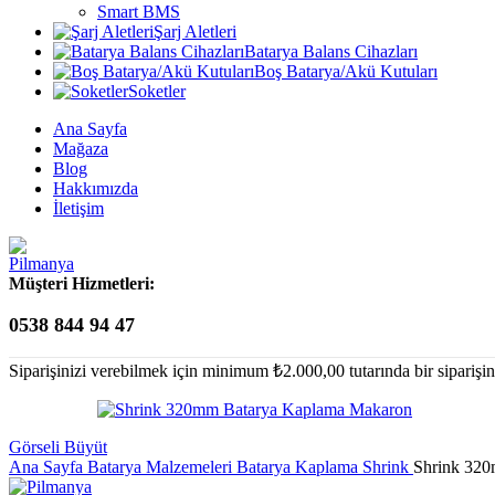
Smart BMS
Şarj Aletleri
Batarya Balans Cihazları
Boş Batarya/Akü Kutuları
Soketler
Ana Sayfa
Mağaza
Blog
Hakkımızda
İletişim
Müşteri Hizmetleri:
0538 844 94 47
Siparişinizi verebilmek için minimum
₺
2.000,00
tutarında bir sipariş
Görseli Büyüt
Ana Sayfa
Batarya Malzemeleri
Batarya Kaplama Shrink
Shrink 32