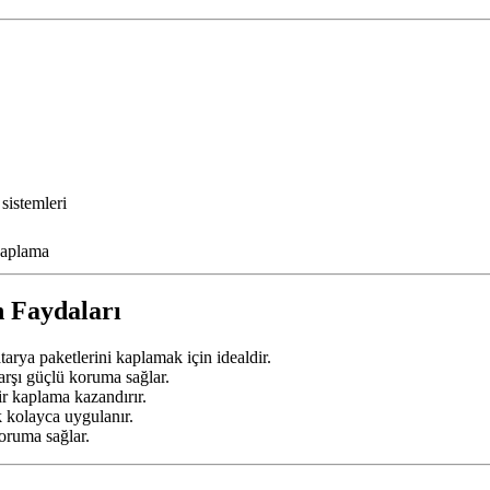
sistemleri
 kaplama
 Faydaları
rya paketlerini kaplamak için idealdir.
arşı güçlü koruma sağlar.
ir kaplama kazandırır.
ak kolayca uygulanır.
ruma sağlar.