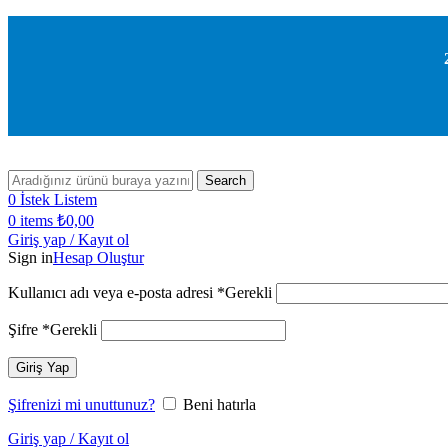
Search
0
İstek Listem
0
items
₺
0,00
Giriş yap / Kayıt ol
Sign in
Hesap Oluştur
Kullanıcı adı veya e-posta adresi
*
Gerekli
Şifre
*
Gerekli
Giriş Yap
Şifrenizi mi unuttunuz?
Beni hatırla
Giriş yap / Kayıt ol