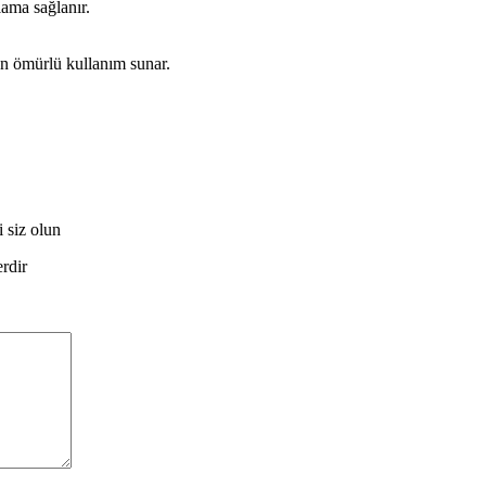
lama sağlanır.
un ömürlü kullanım sunar.
 siz olun
erdir