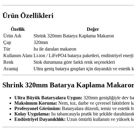
Ürün Özellikleri
Özellik
Değer
Ürün Adı
Shrink 320mm Batarya Kaplama Makaron
Çap
320mm
Tür
Isı ile daralan makaron
Kullanım Alanı
Li-ion / LiFePO4 batarya paketleri, endüstriyel enerji 
Renk
Stok durumuna göre farklı renk seçenekleri
Avantaj
Ultra geniş batarya grupları için dayanıklı ve estetik
Shrink 320mm Batarya Kaplama Makaron
Ultra Büyük Bataryalara Uygun:
320mm genişliğiyle dev bata
Maksimum Koruma:
Nem, toz, darbe ve çevresel faktörlere k
Profesyonel Görünüm:
Bataryalara düzenli, temiz ve estetik b
Kolay Uygulama:
Isı tabancasıyla pratik bir şekilde daraltılar
Endüstriyel Dayanıklılık:
Uzun ömürlü kullanım ve yüksek ko