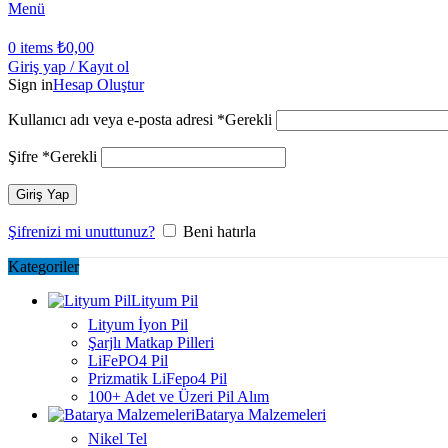
Menü
0
items
₺
0,00
Giriş yap / Kayıt ol
Sign in
Hesap Oluştur
Kullanıcı adı veya e-posta adresi
*
Gerekli
Şifre
*
Gerekli
Giriş Yap
Şifrenizi mi unuttunuz?
Beni hatırla
Kategoriler
Lityum Pil
Lityum İyon Pil
Şarjlı Matkap Pilleri
LiFePO4 Pil
Prizmatik LiFepo4 Pil
100+ Adet ve Üzeri Pil Alım
Batarya Malzemeleri
Nikel Tel