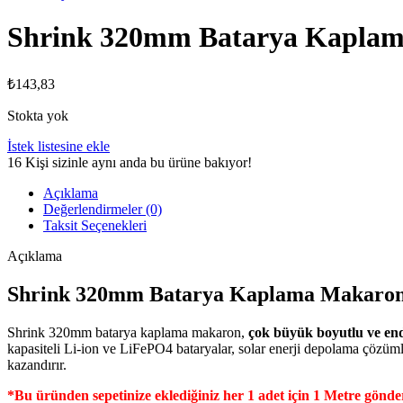
Shrink 320mm Batarya Kapla
₺
143,83
Stokta yok
İstek listesine ekle
16
Kişi sizinle aynı anda bu ürüne bakıyor!
Açıklama
Değerlendirmeler (0)
Taksit Seçenekleri
Açıklama
Shrink 320mm Batarya Kaplama Makaron 
Shrink 320mm batarya kaplama makaron,
çok büyük boyutlu ve end
kapasiteli Li-ion ve LiFePO4 bataryalar, solar enerji depolama çözüml
kazandırır.
*Bu üründen sepetinize eklediğiniz her 1 adet için 1 Metre gönde