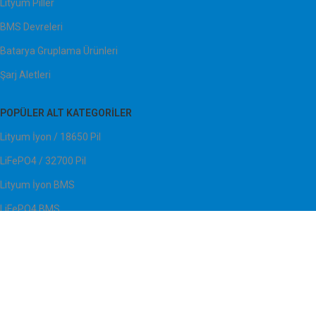
Lityum Piller
BMS Devreleri
Batarya Gruplama Ürünleri
Şarj Aletleri
POPÜLER ALT KATEGORILER
Lityum İyon / 18650 Pil
LiFePO4 / 32700 Pil
Lityum İyon BMS
LiFePO4 BMS
Nikel Teller
Batarya Kaplama Shrink
TOPTAN TICARET (B2B)