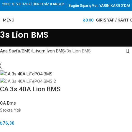
2500 TL VE ÜZERİ ÜCRETSİZ KARGO!
Bugün Sipariş Ver, YARIN KARGO'DA!
MENÜ
₺
0,00
GIRIŞ YAP / KAYIT 
3s Lion BMS
Ana Sayfa
BMS
Lityum İyon BMS
3s Lion BMS
CA 3s 40A Lion BMS
CA Bms
Stokta Yok
₺
76,30