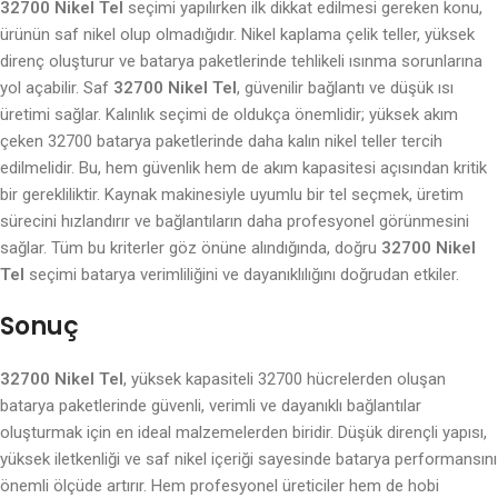
32700 Nikel Tel
seçimi yapılırken ilk dikkat edilmesi gereken konu,
ürünün saf nikel olup olmadığıdır. Nikel kaplama çelik teller, yüksek
direnç oluşturur ve batarya paketlerinde tehlikeli ısınma sorunlarına
yol açabilir. Saf
32700 Nikel Tel
, güvenilir bağlantı ve düşük ısı
üretimi sağlar. Kalınlık seçimi de oldukça önemlidir; yüksek akım
çeken 32700 batarya paketlerinde daha kalın nikel teller tercih
edilmelidir. Bu, hem güvenlik hem de akım kapasitesi açısından kritik
bir gerekliliktir. Kaynak makinesiyle uyumlu bir tel seçmek, üretim
sürecini hızlandırır ve bağlantıların daha profesyonel görünmesini
sağlar. Tüm bu kriterler göz önüne alındığında, doğru
32700 Nikel
Tel
seçimi batarya verimliliğini ve dayanıklılığını doğrudan etkiler.
Sonuç
32700 Nikel Tel
, yüksek kapasiteli 32700 hücrelerden oluşan
batarya paketlerinde güvenli, verimli ve dayanıklı bağlantılar
oluşturmak için en ideal malzemelerden biridir. Düşük dirençli yapısı,
yüksek iletkenliği ve saf nikel içeriği sayesinde batarya performansını
önemli ölçüde artırır. Hem profesyonel üreticiler hem de hobi