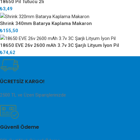
18650 Pil Tutucu 2li
₺
3,49
Shrink 340mm Batarya Kaplama Makaron
₺
155,50
18650 EVE 26v 2600 mAh 3.7v 3C Şarjlı Lityum İyon Pil
₺
74,62
ÜCRETSİZ KARGO!
2500 TL ve Üzeri Siparişlerinizde
Güvenli Ödeme