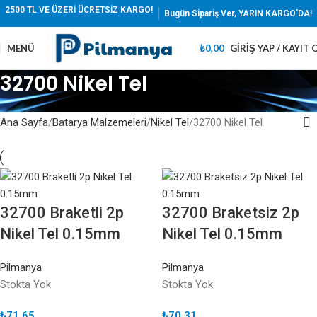
2500 TL VE ÜZERİ ÜCRETSİZ KARGO!
Bugün Sipariş Ver, YARIN KARGO'DA!
MENÜ
₺
0,00
GIRIŞ YAP / KAYIT 
32700 Nikel Tel
Ana Sayfa
Batarya Malzemeleri
Nikel Tel
32700 Nikel Tel
32700 Braketli 2p
32700 Braketsiz 2p
Nikel Tel 0.15mm
Nikel Tel 0.15mm
Pilmanya
Pilmanya
Stokta Yok
Stokta Yok
₺
71,65
₺
70,31