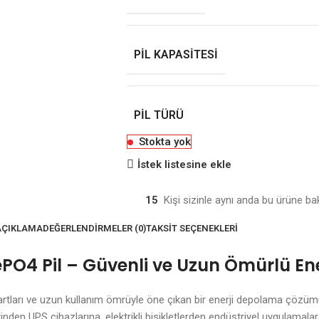
PIL KAPASITESI
PIL TÜRÜ
Stokta yok
İstek listesine ekle
15
Kişi sizinle aynı anda bu ürüne ba
AÇIKLAMA
DEĞERLENDIRMELER (0)
TAKSIT SEÇENEKLERI
ePO4 Pil – Güvenli ve Uzun Ömürlü Ene
rtları ve uzun kullanım ömrüyle öne çıkan bir enerji depolama çözümü
nden UPS cihazlarına, elektrikli bisikletlerden endüstriyel uygulamalar