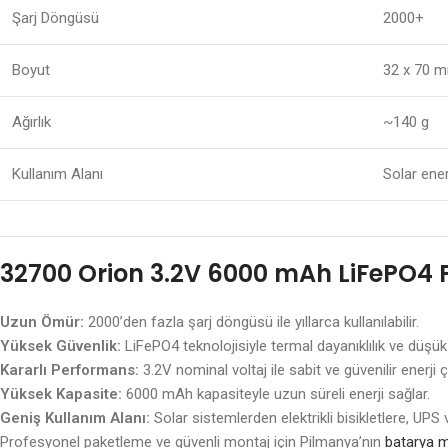
Şarj Döngüsü
2000+
Boyut
32 x 70 
Ağırlık
~140 g
Kullanım Alanı
Solar ener
32700 Orion 3.2V 6000 mAh LiFePO4 P
Uzun Ömür:
2000’den fazla şarj döngüsü ile yıllarca kullanılabilir.
Yüksek Güvenlik:
LiFePO4 teknolojisiyle termal dayanıklılık ve düşük 
Kararlı Performans:
3.2V nominal voltaj ile sabit ve güvenilir enerji çı
Yüksek Kapasite:
6000 mAh kapasiteyle uzun süreli enerji sağlar.
Geniş Kullanım Alanı:
Solar sistemlerden elektrikli bisikletlere, UP
Profesyonel paketleme ve güvenli montaj için Pilmanya’nın
batarya m