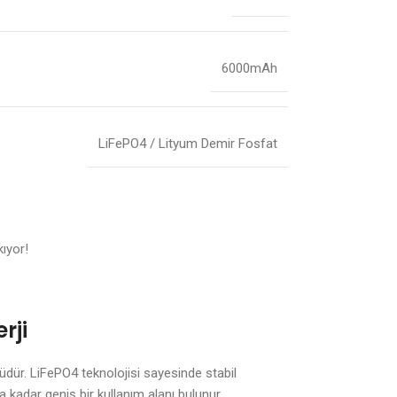
6000mAh
LiFePO4 / Lityum Demir Fosfat
kıyor!
rji
dür. LiFePO4 teknolojisi sayesinde stabil
a kadar geniş bir kullanım alanı bulunur.