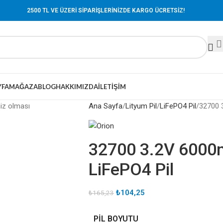
2500 TL VE ÜZERİ SİPARİŞLERİNİZDE KARGO ÜCRETSİZ!
YFA
MAĞAZA
BLOG
HAKKIMIZDA
İLETIŞIM
niz olması
Ana Sayfa
Lityum Pil
LiFePO4 Pil
32700 3
32700 3.2V 6000m
LiFePO4 Pil
₺
104,25
₺
165,23
PIL BOYUTU