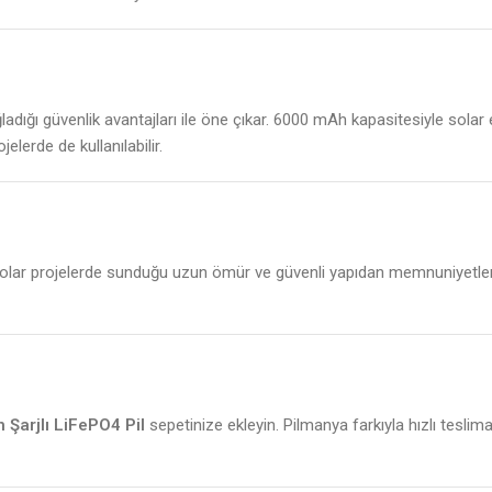
adığı güvenlik avantajları ile öne çıkar. 6000 mAh kapasitesiyle solar
elerde de kullanılabilir.
e solar projelerde sunduğu uzun ömür ve güvenli yapıdan memnuniyetler
Şarjlı LiFePO4 Pil
sepetinize ekleyin. Pilmanya farkıyla hızlı teslimat