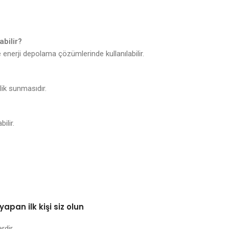
bilir?
 ve enerji depolama çözümlerinde kullanılabilir.
ik sunmasıdır.
ilir.
apan ilk kişi siz olun
erdir