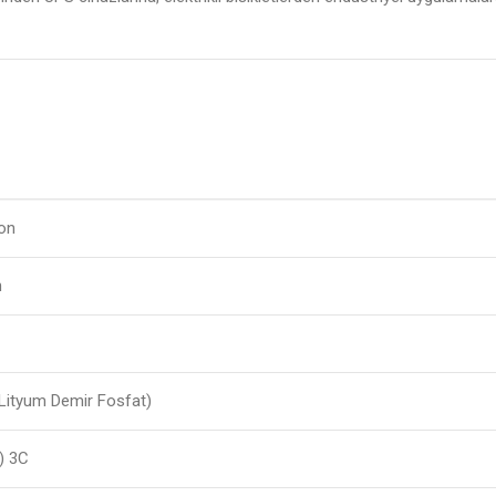
on
h
Lityum Demir Fosfat)
) 3C