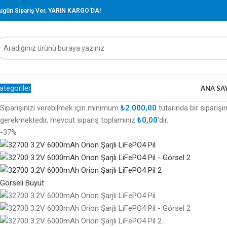
ugün Sipariş Ver, YARIN KARGO'DA!
ategoriler
ANA SA
Siparişinizi verebilmek için minimum
₺
2.000,00
tutarında bir siparişi
gerekmektedir, mevcut sipariş toplamınız
₺
0,00
'dir.
-37%
Görseli Büyüt