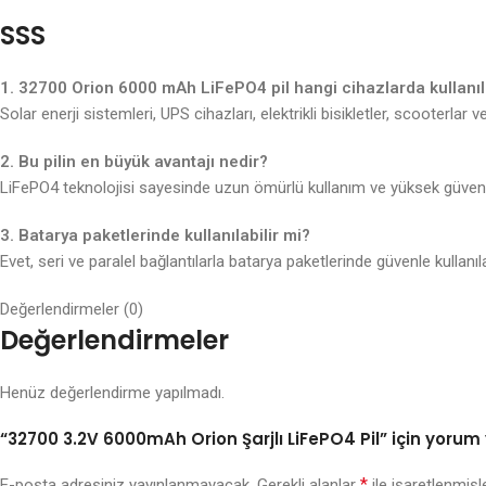
SSS
1. 32700 Orion 6000 mAh LiFePO4 pil hangi cihazlarda kullanıla
Solar enerji sistemleri, UPS cihazları, elektrikli bisikletler, scooterlar
2. Bu pilin en büyük avantajı nedir?
LiFePO4 teknolojisi sayesinde uzun ömürlü kullanım ve yüksek güvenl
3. Batarya paketlerinde kullanılabilir mi?
Evet, seri ve paralel bağlantılarla batarya paketlerinde güvenle kullanılab
Değerlendirmeler (0)
Değerlendirmeler
Henüz değerlendirme yapılmadı.
“32700 3.2V 6000mAh Orion Şarjlı LiFePO4 Pil” için yorum y
*
E-posta adresiniz yayınlanmayacak.
Gerekli alanlar
ile işaretlenmişl