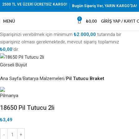
2500 TL VE ÜZERİ ÜCRETSİZ KARGO!
Bugün Sipariş Ver, YARIN KARGO'DA!
0
MENÜ
₺
0,00
GIRIŞ YAP / KAYIT 
Siparişinizi verebilmek için minimum
₺
2.000,00
tutarında bir
siparişiniz olması gerekmektedir, mevcut sipariş toplamınız
₺
0,00
'dir.
Görseli Büyüt
Ana Sayfa
Batarya Malzemeleri
Pil Tutucu Braket
18650 Pil Tutucu 2li
₺
3,49