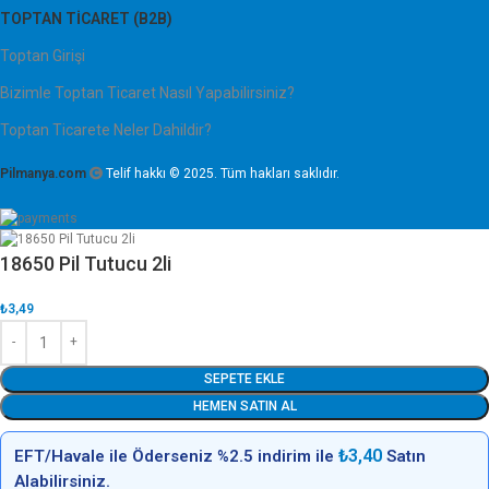
TOPTAN TICARET (B2B)
Toptan Girişi
Bizimle Toptan Ticaret Nasıl Yapabilirsiniz?
Toptan Ticarete Neler Dahildir?
Pilmanya.com
Telif hakkı © 2025. Tüm hakları saklıdır.
18650 Pil Tutucu 2li
₺
3,49
SEPETE EKLE
HEMEN SATIN AL
₺
3,40
EFT/Havale ile Öderseniz %2.5 indirim ile
Satın
Alabilirsiniz.