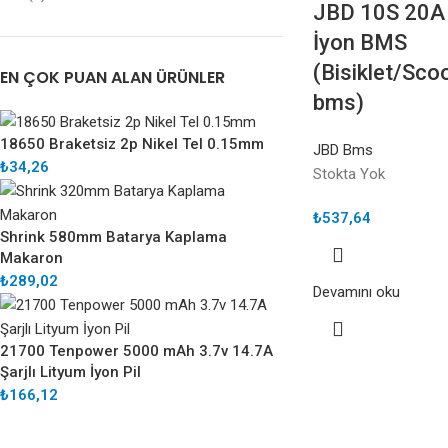
JBD 10S 20A
İyon BMS
(Bisiklet/Sco
EN ÇOK PUAN ALAN ÜRÜNLER
bms)
18650 Braketsiz 2p Nikel Tel 0.15mm
JBD Bms
₺
34,26
Stokta Yok
₺
537,64
Shrink 580mm Batarya Kaplama
Makaron
₺
289,02
Devamını oku
21700 Tenpower 5000 mAh 3.7v 14.7A
Şarjlı Lityum İyon Pil
₺
166,12