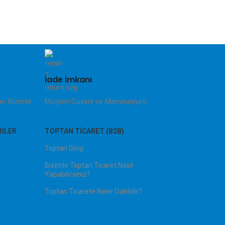
İade İmkanı
ler Bizimle
Müşteri Güveni ve Memnuniyeti
RILER
TOPTAN TICARET (B2B)
Toptan Girişi
Bizimle Toptan Ticaret Nasıl
Yapabilirsiniz?
Toptan Ticarete Neler Dahildir?